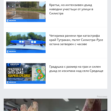
Кратък, но интензивен дъжд
наводни участъци от улици в
Силистра
Четирима ранени при катастрофа
край Тутракан, пътят Силистра–Русе
остана затворен с часове
Градушка с размер на грах и силен
дъжд се изсипаха над село Средище