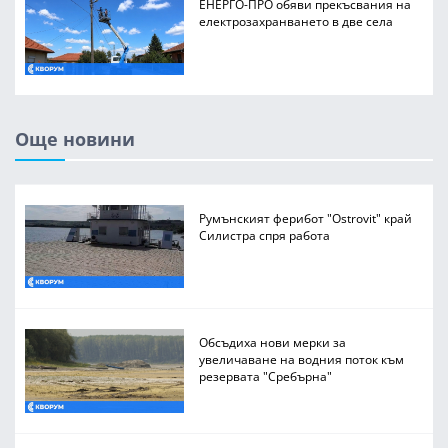
ЕНЕРГО-ПРО обяви прекъсвания на
електрозахранването в две села
Още новини
Румънският ферибот "Ostrovit" край
Силистра спря работа
Обсъдиха нови мерки за
увеличаване на водния поток към
резервата "Сребърна"