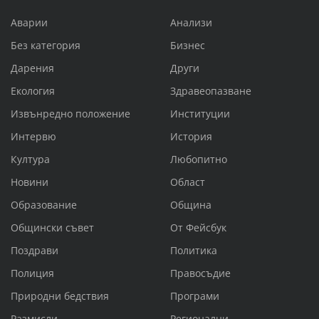
Аварии
Анализи
Без категория
Бизнес
Дарения
Други
Екология
Здравеопазване
Извънредно положение
Институции
Интервю
История
Култура
Любопитно
Новини
Област
Образование
Община
Общински съвет
От Фейсбук
Поздрави
Политика
Полиция
Правосъдие
Природни бедствия
Програми
Размисли
Регионални