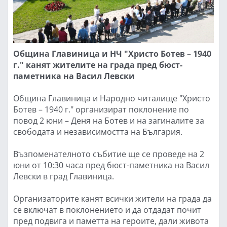
Община Главиница и НЧ "Христо Ботев – 1940
г." канят жителите на града пред бюст-
паметника на Васил Левски
Община Главиница и Народно читалище "Христо
Ботев – 1940 г." организират поклонение по
повод 2 юни – Деня на Ботев и на загиналите за
свободата и независимостта на България.
Възпоменателното събитие ще се проведе на 2
юни от 10:30 часа пред бюст-паметника на Васил
Левски в град Главиница.
Организаторите канят всички жители на града да
се включат в поклонението и да отдадат почит
пред подвига и паметта на героите, дали живота