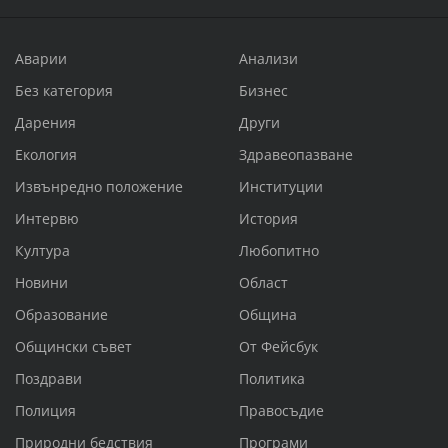
Аварии
Анализи
Без категория
Бизнес
Дарения
Други
Екология
Здравеопазване
Извънредно положение
Институции
Интервю
История
Култура
Любопитно
Новини
Област
Образование
Община
Общински съвет
От Фейсбук
Поздрави
Политика
Полиция
Правосъдие
Природни бедствия
Програми