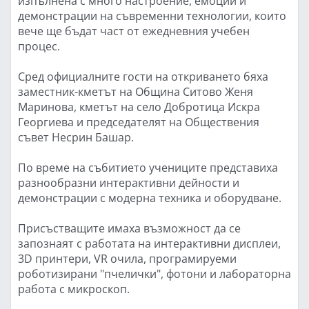
изпълнена с много настроение, емоции и
демонстрации на съвременни технологии, които
вече ще бъдат част от ежедневния учебен
процес.
Сред официалните гости на откриването бяха
заместник-кметът на Община Ситово Женя
Маринова, кметът на село Добротица Искра
Георгиева и председателят на Обществения
съвет Несрин Башар.
По време на събитието учениците представиха
разнообразни интерактивни дейности и
демонстрации с модерна техника и оборудване.
Присъстващите имаха възможност да се
запознаят с работата на интерактивни дисплеи,
3D принтери, VR очила, програмируеми
роботизирани "пчелички", фотони и лабораторна
работа с микроскоп.