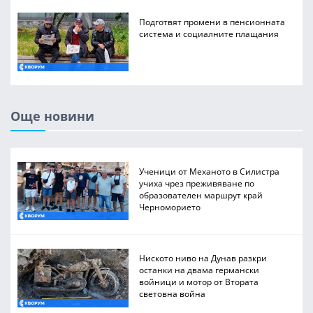
Подготвят промени в пенсионната
система и социалните плащания
Още новини
Ученици от Механото в Силистра
учиха чрез преживяване по
образователен маршрут край
Черноморието
Ниското ниво на Дунав разкри
останки на двама германски
войници и мотор от Втората
световна война