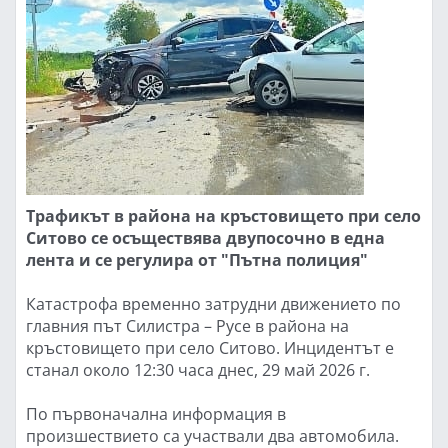
Трафикът в района на кръстовището при село
Ситово се осъществява двупосочно в една
лента и се регулира от "Пътна полиция"
Катастрофа временно затрудни движението по
главния път Силистра – Русе в района на
кръстовището при село Ситово. Инцидентът е
станал около 12:30 часа днес, 29 май 2026 г.
По първоначална информация в
произшествието са участвали два автомобила.