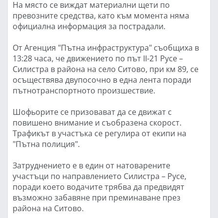
На място се виждат материални щети по
превозните средства, като към момента няма
официална информация за пострадали.
От Агенция "Пътна инфраструктура" съобщиха в
13:28 часа, че движението по път II-21 Русе –
Силистра в района на село Ситово, при км 89, се
осъществява двупосочно в една лента поради
пътнотранспортното произшествие.
Шофьорите се призовават да се движат с
повишено внимание и съобразена скорост.
Трафикът в участъка се регулира от екипи на
"Пътна полиция".
Затруднението е в един от натоварените
участъци по направлението Силистра – Русе,
поради което водачите трябва да предвидят
възможно забавяне при преминаване през
района на Ситово.