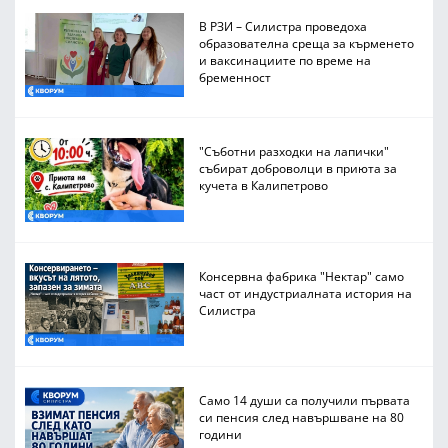
В РЗИ – Силистра проведоха
образователна среща за кърменето
и ваксинациите по време на
бременност
"Съботни разходки на лапички"
събират доброволци в приюта за
кучета в Калипетрово
Консервна фабрика "Нектар" само
част от индустриалната история на
Силистра
Само 14 души са получили първата
си пенсия след навършване на 80
години