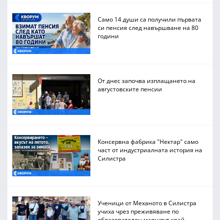
Само 14 души са получили първата
си пенсия след навършване на 80
години
От днес започва изплащането на
августовските пенсии
Консервна фабрика "Нектар" само
част от индустриалната история на
Силистра
Ученици от Механото в Силистра
учиха чрез преживяване по
образователен маршрут край