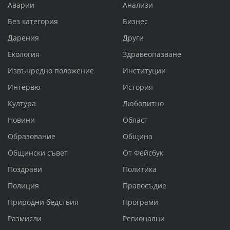
Аварии
Анализи
Без категория
Бизнес
Дарения
Други
Екология
Здравеопазване
Извънредно положение
Институции
Интервю
История
Култура
Любопитно
Новини
Област
Образование
Община
Общински съвет
От Фейсбук
Поздрави
Политика
Полиция
Правосъдие
Природни бедствия
Програми
Размисли
Регионални