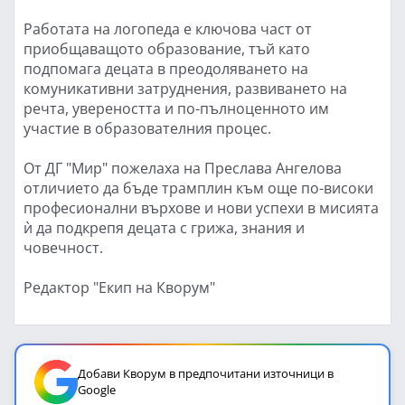
Работата на логопеда е ключова част от
приобщаващото образование, тъй като
подпомага децата в преодоляването на
комуникативни затруднения, развиването на
речта, увереността и по-пълноценното им
участие в образователния процес.
От ДГ "Мир" пожелаха на Преслава Ангелова
отличието да бъде трамплин към още по-високи
професионални върхове и нови успехи в мисията
ѝ да подкрепя децата с грижа, знания и
човечност.
Редактор "Екип на Кворум"
Добави Кворум в предпочитани източници в
Google