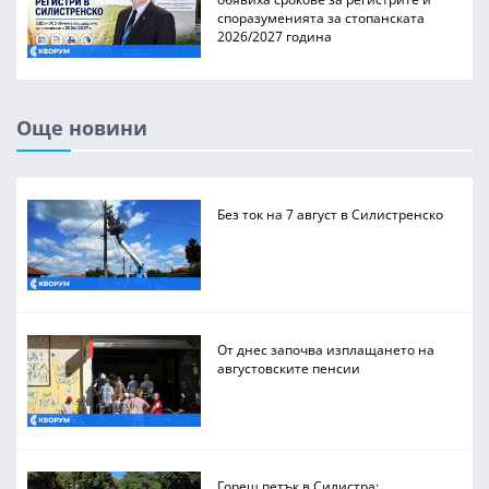
споразуменията за стопанската
2026/2027 година
Още новини
Без ток на 7 август в Силистренско
От днес започва изплащането на
августовските пенсии
Горещ петък в Силистра: