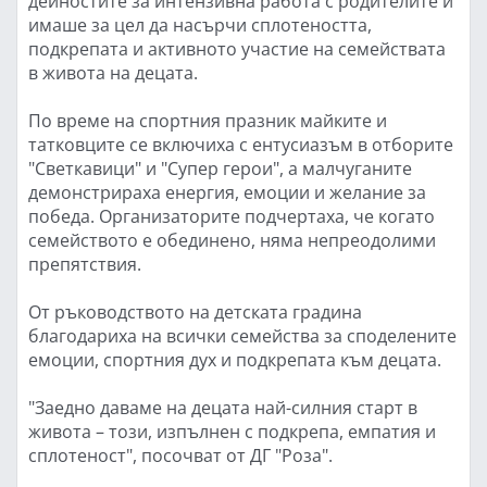
дейностите за интензивна работа с родителите и
имаше за цел да насърчи сплотеността,
подкрепата и активното участие на семействата
в живота на децата.
По време на спортния празник майките и
татковците се включиха с ентусиазъм в отборите
"Светкавици" и "Супер герои", а малчуганите
демонстрираха енергия, емоции и желание за
победа. Организаторите подчертаха, че когато
семейството е обединено, няма непреодолими
препятствия.
От ръководството на детската градина
благодариха на всички семейства за споделените
емоции, спортния дух и подкрепата към децата.
"Заедно даваме на децата най-силния старт в
живота – този, изпълнен с подкрепа, емпатия и
сплотеност", посочват от ДГ "Роза".