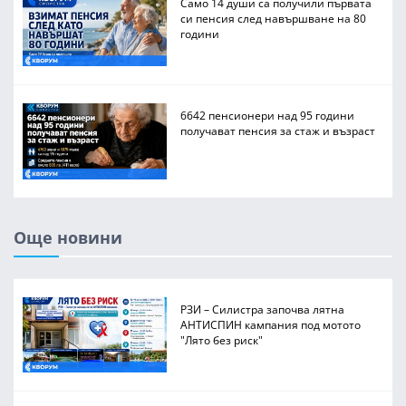
Само 14 души са получили първата
си пенсия след навършване на 80
години
6642 пенсионери над 95 години
получават пенсия за стаж и възраст
Още новини
РЗИ – Силистра започва лятна
АНТИСПИН кампания под мотото
"Лято без риск"