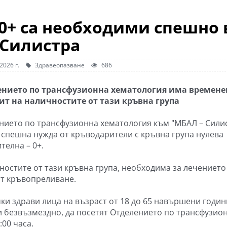
0+ са необходими спешно 
Силистра
2026 г.
Здравеопазване
686
ението по трансфузионна хематология има времене
т на наличностите от тази кръвна група
нието по трансфузионна хематология към "МБАЛ – Сили
 спешна нужда от кръводарители с кръвна група нулева
телна – 0+.
остите от тази кръвна група, необходима за лечението
от кръвопреливане.
ки здрави лица на възраст от 18 до 65 навършени годин
и безвъзмездно, да посетят Отделението по трансфузио
:00 часа.