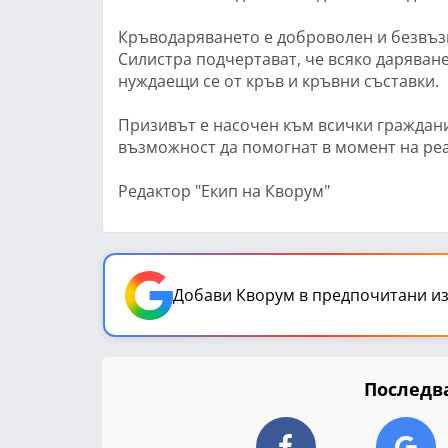
Кръводаряването е доброволен и безвъзм
Силистра подчертават, че всяко даряван
нуждаещи се от кръв и кръвни съставки.
Призивът е насочен към всички граждани
възможност да помогнат в момент на ре
Редактор "Екип на Кворум"
Добави Кворум в предпочитани из
Последва