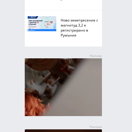
Ново земетресение с
магнитуд 3,2 е
регистрирано в
Румъния