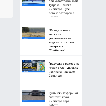
при катастрофа край
Тутракан, пътят
Силистра–Русе
остана затворен с
часове
Обсъдиха нови
мерки за
увеличаване на
водния поток към
резервата
"Сребърна"
Градушка с размер на
грах и силен дъжд се
изсипаха над село
Средище
Румънският ферибот
"Ostrovit" край
Силистра спря
работа