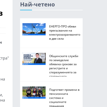
Най-четено
в
ЕНЕРГО-ПРО обяви
прекъсвания на
електрозахранването
в две села
н
Общинските служби
стра"
по земеделие
обявиха срокове за
регистрите и
споразуменията за
стопанската
 на
2026/2027 година
Подготвят промени в
пенсионната
и,
система и
нна
социалните
плащания