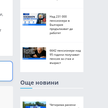
и,
Над 231 000
пенсионери в
България
продължават да
т
работят
6642 пенсионери над
95 години получават
пенсия за стаж и
възраст
Още новини
Четирима ранени