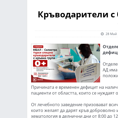
Кръводарители с 
28 Май 
Отдел
дефици
Отделе
АД има
положи
Причината е временен дефицит на наличн
пациенти от областта, които се нуждаят 
От лечебното заведение призовават всич
които желаят да дарят кръв доброволно 
хематология в делнични дни от 8:00 до 12