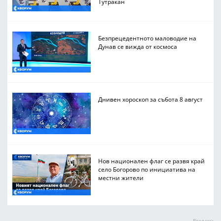
Тутракан
Безпрецедентното маловодие на
Дунав се вижда от космоса
Днивен хороскоп за събота 8 август
Нов национален флаг се развя край
село Богорово по инициатива на
местни жители