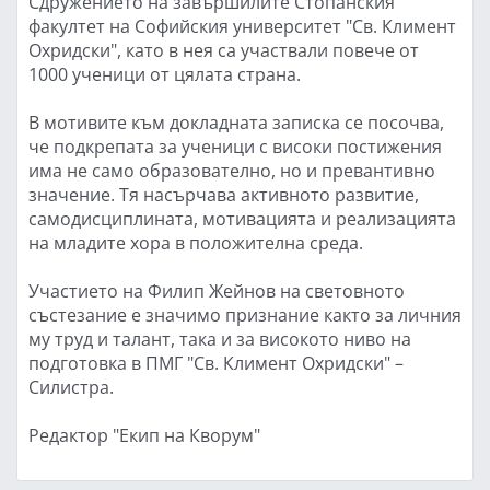
Сдружението на завършилите Стопанския
факултет на Софийския университет "Св. Климент
Охридски", като в нея са участвали повече от
1000 ученици от цялата страна.
В мотивите към докладната записка се посочва,
че подкрепата за ученици с високи постижения
има не само образователно, но и превантивно
значение. Тя насърчава активното развитие,
самодисциплината, мотивацията и реализацията
на младите хора в положителна среда.
Участието на Филип Жейнов на световното
състезание е значимо признание както за личния
му труд и талант, така и за високото ниво на
подготовка в ПМГ "Св. Климент Охридски" –
Силистра.
Редактор "Екип на Кворум"