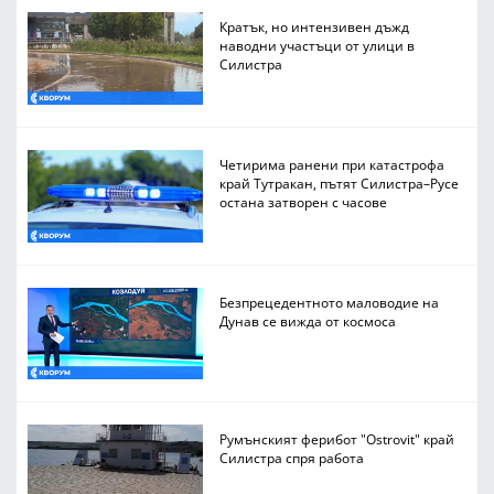
Кратък, но интензивен дъжд
наводни участъци от улици в
Силистра
Четирима ранени при катастрофа
край Тутракан, пътят Силистра–Русе
остана затворен с часове
Безпрецедентното маловодие на
Дунав се вижда от космоса
Румънският ферибот "Ostrovit" край
Силистра спря работа