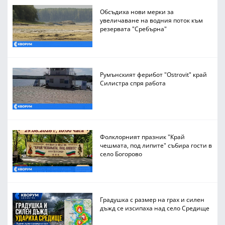
Обсъдиха нови мерки за
увеличаване на водния поток към
резервата "Сребърна"
Румънският ферибот "Ostrovit" край
Силистра спря работа
Фолклорният празник "Край
чешмата, под липите" събира гости в
село Богорово
Градушка с размер на грах и силен
дъжд се изсипаха над село Средище