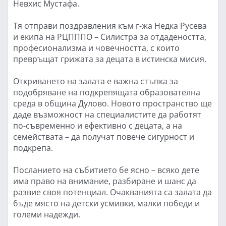
Невхис Мустафа.
Тя отправи поздравления към г-жа Недка Русева
и екипа на РЦПППО – Силистра за отдадеността,
професионализма и човечността, с които
превръщат грижата за децата в истинска мисия.
Откриването на залата е важна стъпка за
подобряване на подкрепящата образователна
среда в община Дулово. Новото пространство ще
даде възможност на специалистите да работят
по-съвременно и ефективно с децата, а на
семействата – да получат повече сигурност и
подкрепа.
Посланието на събитието бе ясно – всяко дете
има право на внимание, разбиране и шанс да
развие своя потенциал. Очакванията са залата да
бъде място на детски усмивки, малки победи и
големи надежди.