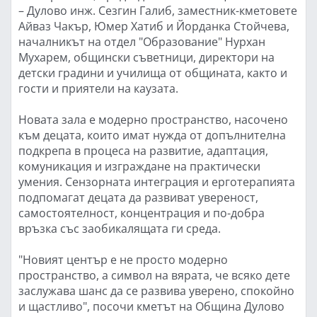
– Дулово инж. Сезгин Галиб, заместник-кметовете
Айваз Чакър, Юмер Хатиб и Йорданка Стойчева,
началникът на отдел "Образование" Нурхан
Мухарем, общински съветници, директори на
детски градини и училища от общината, както и
гости и приятели на каузата.
Новата зала е модерно пространство, насочено
към децата, които имат нужда от допълнителна
подкрепа в процеса на развитие, адаптация,
комуникация и изграждане на практически
умения. Сензорната интеграция и ерготерапията
подпомагат децата да развиват увереност,
самостоятелност, концентрация и по-добра
връзка със заобикалящата ги среда.
"Новият център е не просто модерно
пространство, а символ на вярата, че всяко дете
заслужава шанс да се развива уверено, спокойно
и щастливо", посочи кметът на Община Дулово