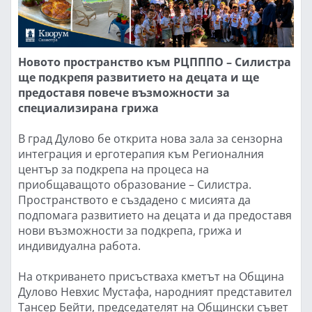
Новото пространство към РЦПППО – Силистра
ще подкрепя развитието на децата и ще
предоставя повече възможности за
специализирана грижа
В град Дулово бе открита нова зала за сензорна
интеграция и ерготерапия към Регионалния
център за подкрепа на процеса на
приобщаващото образование – Силистра.
Пространството е създадено с мисията да
подпомага развитието на децата и да предоставя
нови възможности за подкрепа, грижа и
индивидуална работа.
На откриването присъстваха кметът на Община
Дулово Невхис Мустафа, народният представител
Тансер Бейти, председателят на Общински съвет