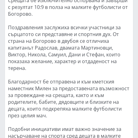
Срещата бе изключително оспорвана и завърши
с резултат 10:9 в полза на малките футболисти от
Богорово.
Поздравления заслужиха всички участници за
сърцатото си представяне и спортния дух. От
страна на Богорово в двубоя се отличиха
капитанът Радослав, двамата Мартиновци,
Виктор, Никола, Самуил, Дани и Стефан, които
показаха желание, характер и отдаденост на
терена.
Благодарност бе отправена и към кметския
наместник Милен за предоставената възможност
за провеждане на срещата, както и към
родителите, бабите, дядовците и близките на
децата, които подкрепяха малките футболисти
през целия мач.
Подобни инициативи имат важно значение за
насърчаване на спорта сред децата в малките