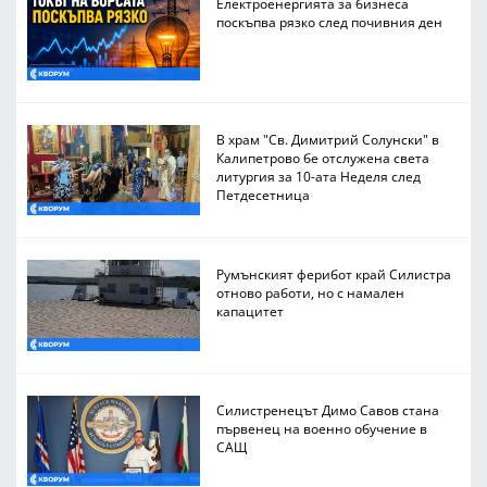
Електроенергията за бизнеса
поскъпва рязко след почивния ден
В храм "Св. Димитрий Солунски" в
Калипетрово бе отслужена света
литургия за 10-ата Неделя след
Петдесетница
Румънският ферибот край Силистра
отново работи, но с намален
капацитет
Силистренецът Димо Савов стана
първенец на военно обучение в
САЩ