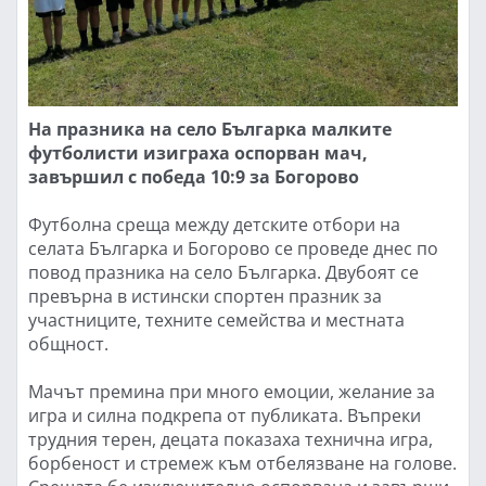
На празника на село Българка малките
футболисти изиграха оспорван мач,
завършил с победа 10:9 за Богорово
Футболна среща между детските отбори на
селата Българка и Богорово се проведе днес по
повод празника на село Българка. Двубоят се
превърна в истински спортен празник за
участниците, техните семейства и местната
общност.
Мачът премина при много емоции, желание за
игра и силна подкрепа от публиката. Въпреки
трудния терен, децата показаха технична игра,
борбеност и стремеж към отбелязване на голове.