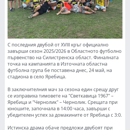
С последния двубой от XVIII кръг официално
завърши сезон 2025/2026 в Областното футболно
първенство на Силистренска област. Финалната
точка на кампанията в Източната областна
футболна група бе поставена днес, 24 май, на
стадиона в село Яребица.
В заключителния мач за сезона един срещу друг
се изправиха тимовете на "Светкавица 1967" –
Яребица и "Чернолик" – Чернолик. Срещата при
юношите, започнала в 14:00 часа, завърши с
убедителен успех за домакините от Яребица с 3:0.
Истинска драма обаче предложи двубоят при