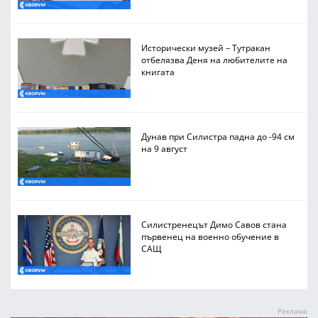
Исторически музей – Тутракан
отбелязва Деня на любителите на
книгата
Дунав при Силистра падна до -94 см
на 9 август
Силистренецът Димо Савов стана
първенец на военно обучение в
САЩ