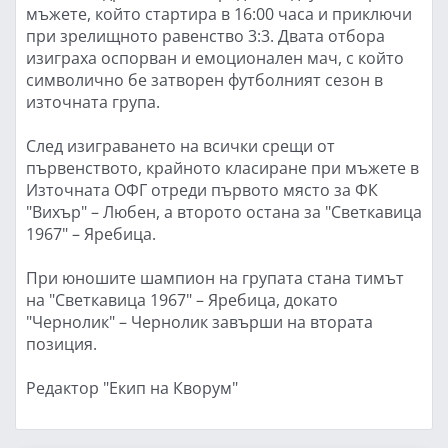
мъжете, който стартира в 16:00 часа и приключи
при зрелищното равенство 3:3. Двата отбора
изиграха оспорван и емоционален мач, с който
символично бе затворен футболният сезон в
източната група.
След изиграването на всички срещи от
първенството, крайното класиране при мъжете в
Източната ОФГ отреди първото място за ФК
"Вихър" – Любен, а второто остана за "Светкавица
1967" – Яребица.
При юношите шампион на групата стана тимът
на "Светкавица 1967" – Яребица, докато
"Чернолик" – Чернолик завърши на втората
позиция.
Редактор "Екип на Кворум"