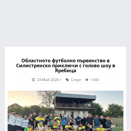
Областното футболно първенство в
Силистренско приключи с голово шоу в
Яребица
24 Май 2026 г.
Спорт
1343