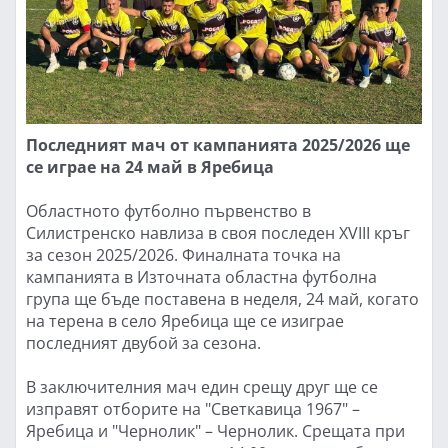
Последният мач от кампанията 2025/2026 ще
се играе на 24 май в Яребица
Областното футболно първенство в
Силистренско навлиза в своя последен XVIII кръг
за сезон 2025/2026. Финалната точка на
кампанията в Източната областна футболна
група ще бъде поставена в неделя, 24 май, когато
на терена в село Яребица ще се изиграе
последният двубой за сезона.
В заключителния мач един срещу друг ще се
изправят отборите на "Светкавица 1967" –
Яребица и "Чернолик" – Чернолик. Срещата при