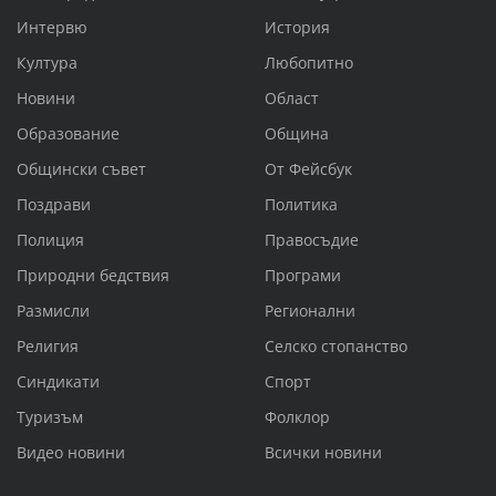
Интервю
История
Култура
Любопитно
Новини
Област
Образование
Община
Общински съвет
От Фейсбук
Поздрави
Политика
Полиция
Правосъдие
Природни бедствия
Програми
Размисли
Регионални
Религия
Селско стопанство
Синдикати
Спорт
Туризъм
Фолклор
Видео новини
Всички новини