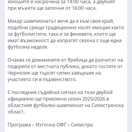
юношите е насрочена за 14:00 часа, а двубоят
при мъжете ще започне от 16:00 часа.
Макар шампионатът вече да е към своя край,
подобни срещи традиционно носят емоции както
за футболистите, така и за феновете, които ще
имат възможност да изпратят сезона с още една
футболна неделя.
Очаква се домакините от Яребица да разчитат на
подкрепа от местната публика, докато гостите от
Чернолик ще търсят силен завършек на
участието си в първенството.
С последния съдийски сигнал на този двубой
официално ще приключи сезон 2025/2026 в
областния футболен шампионат на Силистренска
област.
Програма – Източна ОФГ – Силистра