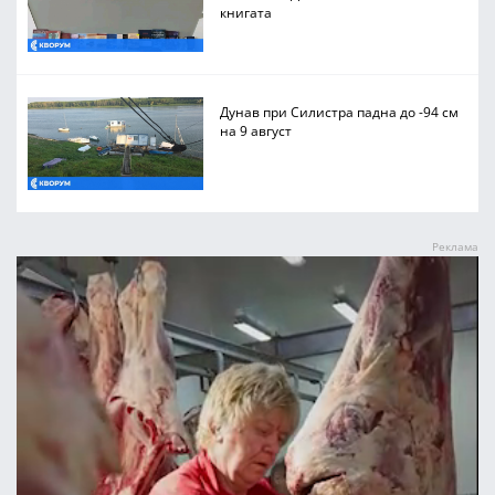
книгата
Дунав при Силистра падна до -94 см
на 9 август