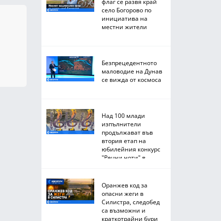
флаг се развя край
село Богорово по
инициатива на
местни жители
Безпрецедентното
маловодие на Дунав
се вижда от космоса
Над 100 млади
изпълнители
продължават във
втория етап на
юбилейния конкурс
"Речни ноти" в
Тутракан
Оранжев код за
опасни жеги в
Силистра, следобед
са възможни и
краткотрайни бури