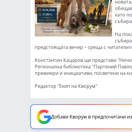
новата
обещав
като по
събира
На пок
събират
предстоящата вечер – среща с читателите
Константин Кацаров ще представи "Ничий
Регионална библиотека "Партений Павлов
премиери и инициативи, посветени на кн
Редактор "Екип на Кворум"
Добави Кворум в предпочитани из