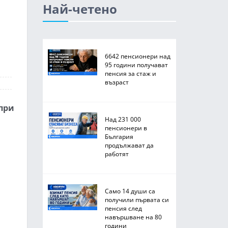
Най-четено
6642 пенсионери над
95 години получават
пенсия за стаж и
възраст
при
Над 231 000
пенсионери в
България
продължават да
работят
Само 14 души са
получили първата си
пенсия след
навършване на 80
години