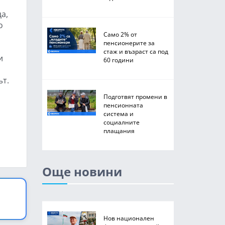
а,
о
Само 2% от
пенсионерите за
стаж и възраст са под
и
60 години
ът.
Подготвят промени в
пенсионната
система и
социалните
плащания
Още новини
Нов национален