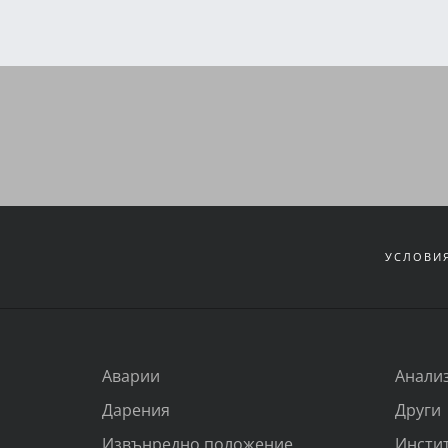
УСЛОВИЯ
Аварии
Анали
Дарения
Други
Извънредно положение
Инсти