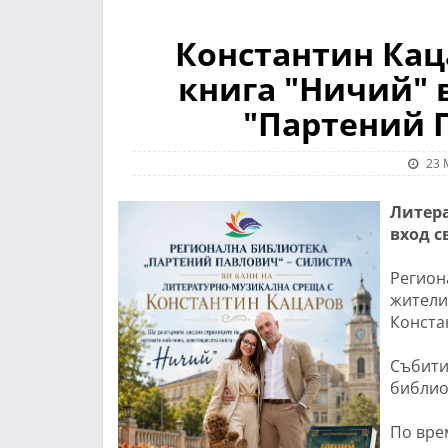
Константин Кац
книга "Ничий" 
"Партений 
23 
Литера
вход с
Регион
жители
Конста
Събитие
библио
По вре