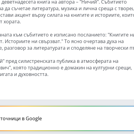
, деветнадесета книга на автора – "Ничий". Събитието
а да съчетае литература, музика и лична среща с творец
стави акцент върху силата на книгите и историите, коит
т хората.
аната към събитието е изписано посланието: "Книгите н
. Историите ни свързват." То ясно очертава духа на
, разговор за литературата и споделяне на творчески п
" пред силистренската публика в атмосферата на
ич", която традиционно е домакин на културни срещи,
игата и духовността.
точници в Google