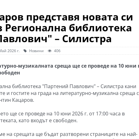
аров представя новата си
в Регионална библиотека
Павлович" – Силистра
Май 2026 г.
Новини
406
турно-музикалната среща ще се проведе на 10 юни 
вободен
ална библиотека "Партений Павлович" – Силистра кани
те и гостите на града на литературно-музикална среща с
нтин Кацаров.
то ще се проведе на 10 юни 2026 г. от 17:00 часа в
теката, като входът е свободен.
ме на срещата ще бъдат разтворени страниците на най-