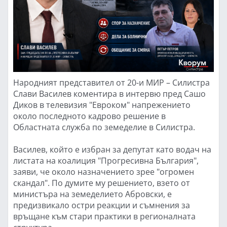
Народният представител от 20-и МИР – Силистра
Слави Василев коментира в интервю пред Сашо
Диков в телевизия "Евроком" напрежението
около последното кадрово решение в
Областната служба по земеделие в Силистра.
Василев, който е избран за депутат като водач на
листата на коалиция "Прогресивна България",
заяви, че около назначението зрее "огромен
скандал". По думите му решението, взето от
министъра на земеделието Абровски, е
предизвикало остри реакции и съмнения за
връщане към стари практики в регионалната