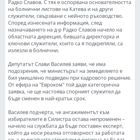
Радко Славов. С тях е оспорвана основателността
на болнични листове на Катева и на други
служители, свързвани с нейното ръководство.
Според изнесената информация, след
назначаването на д-р Радко Славов начело на
областната дирекция, бившата директорка и
ключови служители, които са я подкрепяли, са
излезли в болнични.
Депутатът Слави Василев заяви, че има
подозрения, че министърът на земеделието е
бил умишлено подведен при кадровото решение.
От ефира на "Евроком" той даде категорична
заявка, че ще настоява спорният служител да
бъде сменен в най-кратък срок.
Василев подчерта, че ангажиментът към
избирателите в Силистра остава непроменен –
начело на службата да бъде поставен експерт,
който да носи реална отговорност за работата
си, а държавните структури в региона да бъдат