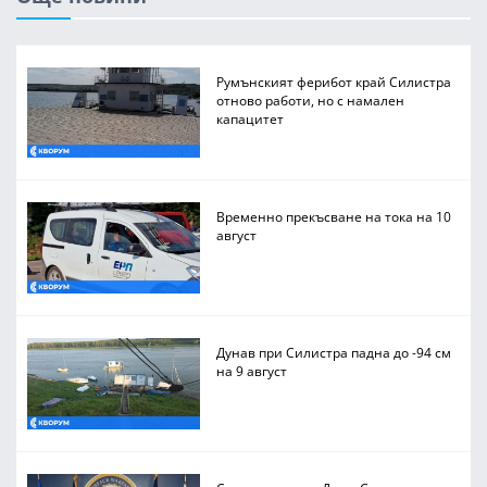
Румънският ферибот край Силистра
отново работи, но с намален
капацитет
Временно прекъсване на тока на 10
август
Дунав при Силистра падна до -94 см
на 9 август