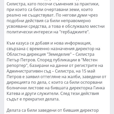
Силистра, като посочи съмнения за практики,
при които са били очертавани земи, които
реално не съществуват. По негови думи чрез
подобни действия са били неправомерно
усвоявани средства, а това е обслужвало местни
политически интереси на "гербаджиите".
Към казуса се добавя и нова информация,
свързана с временно назначения директор на
Областна дирекция "Земеделие" – Силистра
Петър Петров. Според публикации в "Местен
репортер", базирани на данни от регистрите на
Административен съд – Силистра, на 15 май
Петров е заявил оттегляне на жалби, заведени от
дирекцията по дела, с които са били оспорвани
болнични листове на бившата директорка Гинка
Катева и други служители. След тези действия
съдът е прекратил делата.
Делата са били заведени от бившия директор