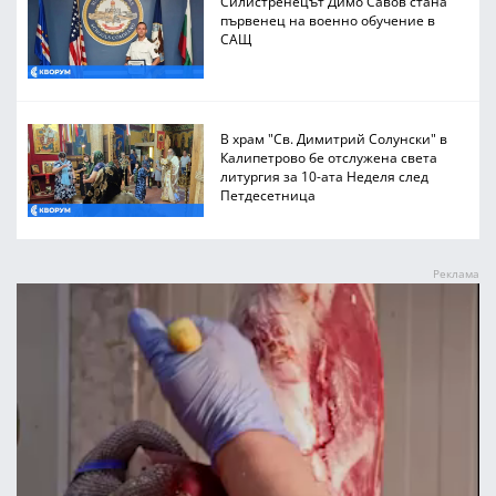
Силистренецът Димо Савов стана
първенец на военно обучение в
САЩ
В храм "Св. Димитрий Солунски" в
Калипетрово бе отслужена света
литургия за 10-ата Неделя след
Петдесетница