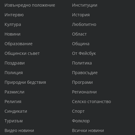
Извънредно положение
Институции
Интервю
История
Култура
Любопитно
Новини
Област
Образование
Община
Общински съвет
От Фейсбук
Поздрави
Политика
Полиция
Правосъдие
Природни бедствия
Програми
Размисли
Регионални
Религия
Селско стопанство
Синдикати
Спорт
Туризъм
Фолклор
Видео новини
Всички новини