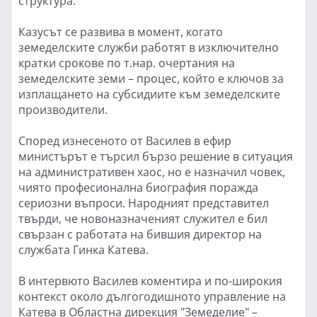
структура.
Казусът се развива в момент, когато
земеделските служби работят в изключително
кратки срокове по т.нар. очертания на
земеделските земи – процес, който е ключов за
изплащането на субсидиите към земеделските
производители.
Според изнесеното от Василев в ефир
министърът е търсил бързо решение в ситуация
на административен хаос, но е назначил човек,
чиято професионална биография поражда
сериозни въпроси. Народният представител
твърди, че новоназначеният служител е бил
свързан с работата на бившия директор на
службата Гинка Катева.
В интервюто Василев коментира и по-широкия
контекст около дългогодишното управление на
Катева в Областна дирекция "Земеделие" –