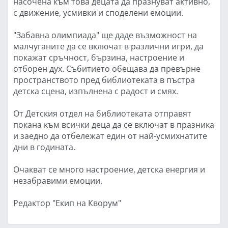
насочена към това децата да празнуват активно,
с движение, усмивки и споделени емоции.
"Забавна олимпиада" ще даде възможност на
малчуганите да се включат в различни игри, да
покажат сръчност, бързина, настроение и
отборен дух. Събитието обещава да превърне
пространството пред библиотеката в пъстра
детска сцена, изпълнена с радост и смях.
От Детския отдел на библиотеката отправят
покана към всички деца да се включат в празника
и заедно да отбележат един от най-усмихнатите
дни в годината.
Очакват се много настроение, детска енергия и
незабравими емоции.
Редактор "Екип на Кворум"