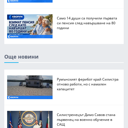
Само 14 души са получили първата
си пенсия след навършване на 80
години
Още новини
Румънският ферибот край Силистра
отново работи, но с намален
капацитет
Силистренецът Димо Савов стана
първенец на военно обучение в
САЩ