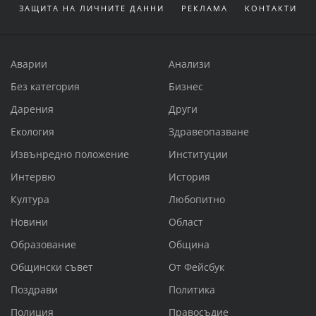
ЗАЩИТА НА ЛИЧНИТЕ ДАННИ
РЕКЛАМА
КОНТАКТИ
Аварии
Анализи
Без категория
Бизнес
Дарения
Други
Екология
Здравеопазване
Извънредно положение
Институции
Интервю
История
Култура
Любопитно
Новини
Област
Образование
Община
Общински съвет
От Фейсбук
Поздрави
Политика
Полиция
Правосъдие