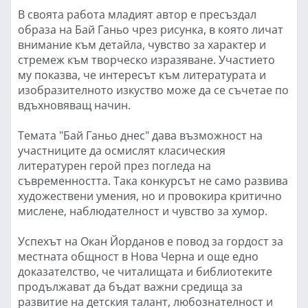
В своята работа младият автор е пресъздал
образа на Бай Ганьо чрез рисунка, в която личат
внимание към детайла, чувство за характер и
стремеж към творческо изразяване. Участието
му показва, че интересът към литературата и
изобразителното изкуство може да се съчетае по
вдъхновяващ начин.
Темата "Бай Ганьо днес" дава възможност на
участниците да осмислят класическия
литературен герой през погледа на
съвременността. Така конкурсът не само развива
художествени умения, но и провокира критично
мислене, наблюдателност и чувство за хумор.
Успехът на Окан Йорданов е повод за гордост за
местната общност в Нова Черна и още едно
доказателство, че читалищата и библиотеките
продължават да бъдат важни средища за
развитие на детския талант, любознателност и