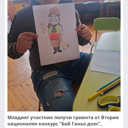
Младият участник получи грамота от Втория
национален конкурс "Бай Ганьо днес",