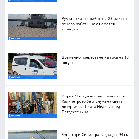
Румънският ферибот край Силистра
отново работи, но с намален
капацитет
Временно прекъсване на тока на 10
август
В храм "Св. Димитрий Солунски" в
Калипетрово бе отслужена света
литургия за 10-ата Неделя след
Петдесетница
Дунав при Силистра падна до -94 см