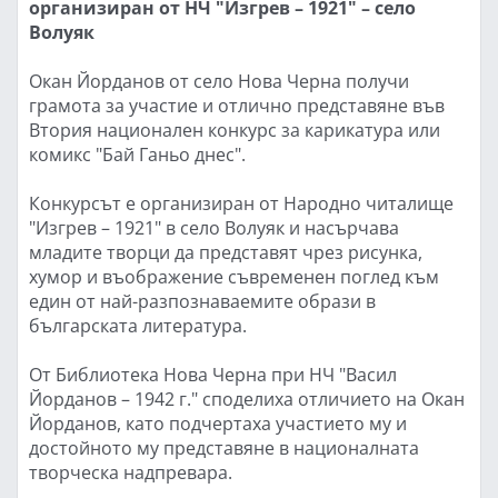
организиран от НЧ "Изгрев – 1921" – село
Волуяк
Окан Йорданов от село Нова Черна получи
грамота за участие и отлично представяне във
Втория национален конкурс за карикатура или
комикс "Бай Ганьо днес".
Конкурсът е организиран от Народно читалище
"Изгрев – 1921" в село Волуяк и насърчава
младите творци да представят чрез рисунка,
хумор и въображение съвременен поглед към
един от най-разпознаваемите образи в
българската литература.
От Библиотека Нова Черна при НЧ "Васил
Йорданов – 1942 г." споделиха отличието на Окан
Йорданов, като подчертаха участието му и
достойното му представяне в националната
творческа надпревара.