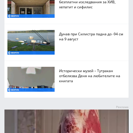
безплатни изследвания за ХИВ,
хепатит и сифилис
Дунав при Силистра падна до -94 см
на 9 август
Исторически музей – Тутракан
отбелязва Деня на любителите на
книгата