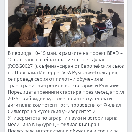
В периода 10–15 май, в рамките на проект BEAD –
"Свързване на образованието през Дунав"
(ROBG00271), съфинансиран от Европейския съюз
по Програма Интеррег VI-A Румъния–България,
се проведе серия от пилотни обучения в
трансграничния регион на България и Румъния.
Поредицата тренинги стартира през месец април
2026 с хибридни курсове по интеркултурна и
дигитална компетентност, проведени от Филиал
Силистра на Русенския университет и
Университета по аграрни науки и ветеринарна
медицина в Букурещ – филиал Кълъраш.
Последваха интерактивни обучения и срещи за