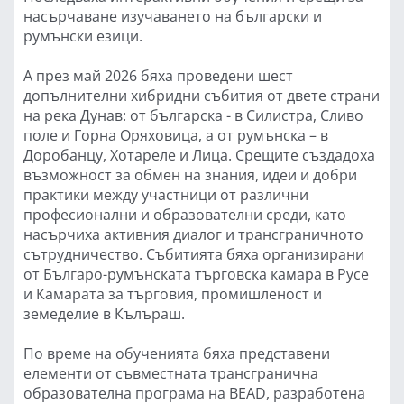
насърчаване изучаването на български и
румънски езици.
А през май 2026 бяха проведени шест
допълнителни хибридни събития от двете страни
на река Дунав: от българска - в Силистра, Сливо
поле и Горна Оряховица, а от румънска – в
Доробанцу, Хотареле и Лица. Срещите създадоха
възможност за обмен на знания, идеи и добри
практики между участници от различни
професионални и образователни среди, като
насърчиха активния диалог и трансграничното
сътрудничество. Събитията бяха организирани
от Българо-румънската търговска камара в Русе
и Камарата за търговия, промишленост и
земеделие в Кълъраш.
По време на обученията бяха представени
елементи от съвместната трансгранична
образователна програма на BEAD, разработена