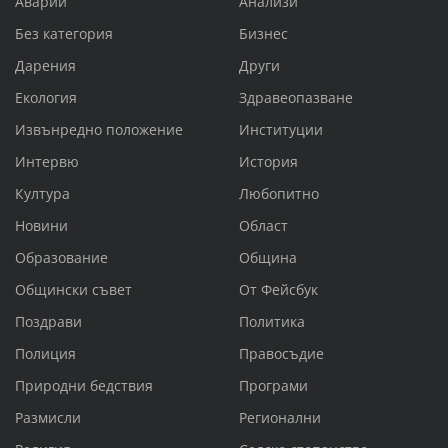
Аварии
Анализи
Без категория
Бизнес
Дарения
Други
Екология
Здравеопазване
Извънредно положение
Институции
Интервю
История
Култура
Любопитно
Новини
Област
Образование
Община
Общински съвет
От Фейсбук
Поздрави
Политика
Полиция
Правосъдие
Природни бедствия
Програми
Размисли
Регионални