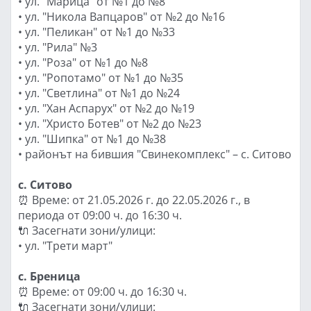
• ул. "Марица" от №1 до №8
• ул. "Никола Вапцаров" от №2 до №16
• ул. "Пеликан" от №1 до №33
• ул. "Рила" №3
• ул. "Роза" от №1 до №8
• ул. "Ропотамо" от №1 до №35
• ул. "Светлина" от №1 до №24
• ул. "Хан Аспарух" от №2 до №19
• ул. "Христо Ботев" от №2 до №23
• ул. "Шипка" от №1 до №38
• районът на бившия "Свинекомплекс" – с. Ситово
с. Ситово
⏰ Време: от 21.05.2026 г. до 22.05.2026 г., в
периода от 09:00 ч. до 16:30 ч.
🔌 Засегнати зони/улици:
• ул. "Трети март"
с. Бреница
⏰ Време: от 09:00 ч. до 16:30 ч.
🔌 Засегнати зони/улици: