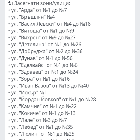
🔌 Засегнати зони/улици:
• ул. "Арда" от №1 до №7
• ул. "Бръшлян" №4
• ул. "Васил Левски" от №4 до №18
• ул. "Витоша" от №1 до №9
• ул. "Вихрен" от №9 до №27
• ул. "Детелина" от №1 до №26
• ул. "Добруджа" от №2 до №36
• ул. "Дунав" от №1 до №56
• ул. "Еделвайс" от №1 до №6
• ул. "Здравец" от №1 до №24
• ул. "Зора" от №1 до №16
• ул. "Иван Вазов" от №13 до №40
• ул. "Искър" №1
• ул. "Йордан Йовков" от №1 до №28
• ул. "Камчия" от №1 до №22
• ул. "Кокиче" от №1 до №13
• ул. "Лале" от №3 до №7
• ул. "Лебед" от №1 до №35
• ул. "Люлин" от №1 до №25