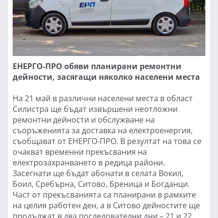
ЕНЕРГО-ПРО обяви планирани ремонтни
дейности, засягащи няколко населени места
На 21 май в различни населени места в област
Силистра ще бъдат извършени неотложни
ремонтни дейности и обслужване на
съоръженията за доставка на електроенергия,
съобщават от ЕНЕРГО-ПРО. В резултат на това се
очакват временни прекъсвания на
електрозахранването в редица райони.
Засегнати ще бъдат абонати в селата Вокил,
Боил, Сребърна, Ситово, Бреница и Богданци.
Част от прекъсванията са планирани в рамките
на целия работен ден, а в Ситово дейностите ще
продължат в два последователни дни – 21 и 22