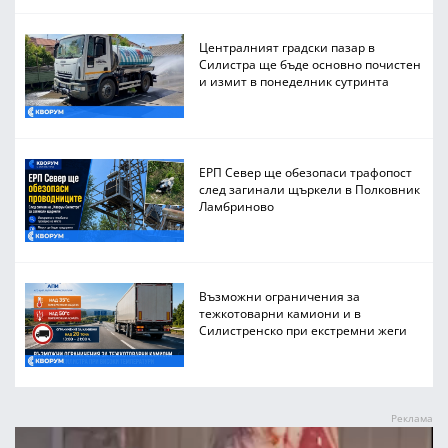
Централният градски пазар в
Силистра ще бъде основно почистен
и измит в понеделник сутринта
ЕРП Север ще обезопаси трафопост
след загинали щъркели в Полковник
Ламбриново
Възможни ограничения за
тежкотоварни камиони и в
Силистренско при екстремни жеги