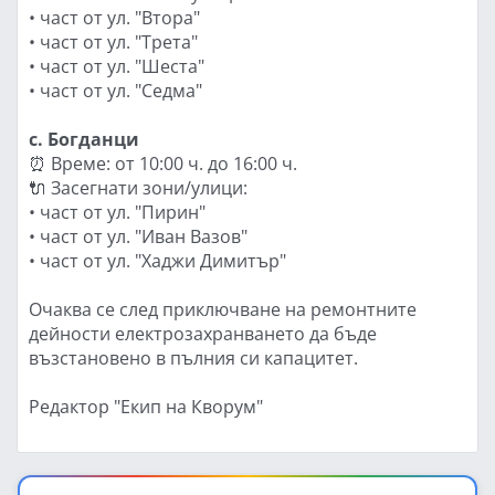
• част от ул. "Втора"
• част от ул. "Трета"
• част от ул. "Шеста"
• част от ул. "Седма"
с. Богданци
⏰ Време: от 10:00 ч. до 16:00 ч.
🔌 Засегнати зони/улици:
• част от ул. "Пирин"
• част от ул. "Иван Вазов"
• част от ул. "Хаджи Димитър"
Очаква се след приключване на ремонтните
дейности електрозахранването да бъде
възстановено в пълния си капацитет.
Редактор "Екип на Кворум"