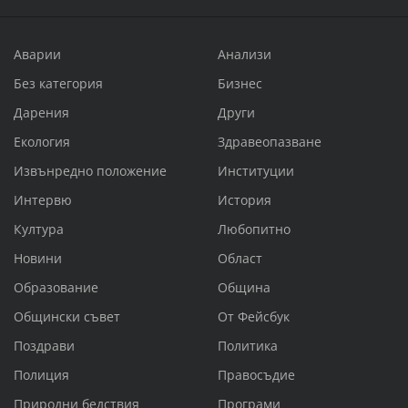
Аварии
Анализи
Без категория
Бизнес
Дарения
Други
Екология
Здравеопазване
Извънредно положение
Институции
Интервю
История
Култура
Любопитно
Новини
Област
Образование
Община
Общински съвет
От Фейсбук
Поздрави
Политика
Полиция
Правосъдие
Природни бедствия
Програми