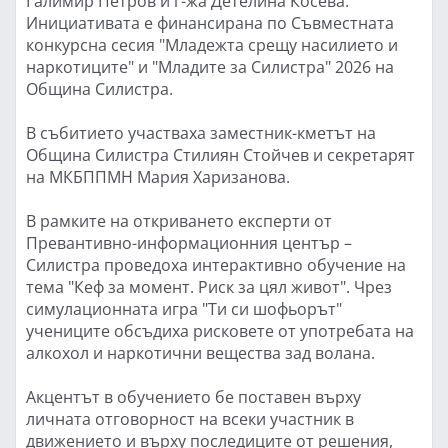
Галимир Петров и г-жа Детелина Косева.
Инициативата е финансирана по Съвместната
конкурсна сесия "Младежта срещу насилието и
наркотиците" и "Младите за Силистра" 2026 на
Община Силистра.
В събитието участваха заместник-кметът на
Община Силистра Стилиян Стойчев и секретарят
на МКБППМН Мария Харизанова.
В рамките на откриването експерти от
Превантивно-информационния център –
Силистра проведоха интерактивно обучение на
тема "Кеф за момент. Риск за цял живот". Чрез
симулационната игра "Ти си шофьорът"
учениците обсъдиха рисковете от употребата на
алкохол и наркотични вещества зад волана.
Акцентът в обучението бе поставен върху
личната отговорност на всеки участник в
движението и върху последиците от решения,