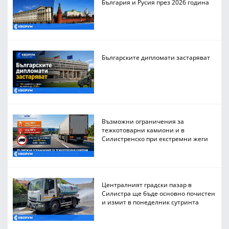
България и Русия през 2026 година
Българските дипломати застаряват
Възможни ограничения за
тежкотоварни камиони и в
Силистренско при екстремни жеги
Централният градски пазар в
Силистра ще бъде основно почистен
и измит в понеделник сутринта