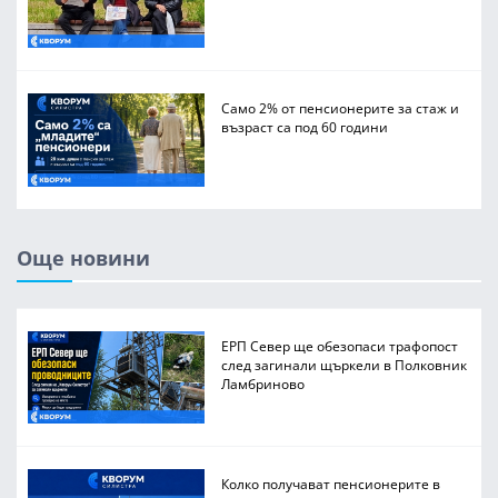
Само 2% от пенсионерите за стаж и
възраст са под 60 години
Още новини
ЕРП Север ще обезопаси трафопост
след загинали щъркели в Полковник
Ламбриново
Колко получават пенсионерите в