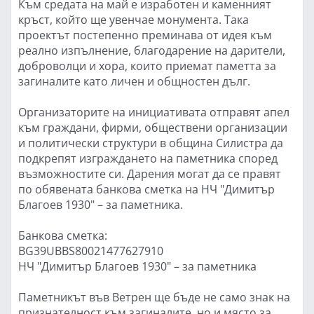
Към средата на май е изработен и каменният
кръст, който ще увенчае монумента. Така
проектът постепенно преминава от идея към
реално изпълнение, благодарение на дарители,
доброволци и хора, които приемат паметта за
загиналите като личен и общностен дълг.
Организаторите на инициативата отправят апел
към граждани, фирми, обществени организации
и политически структури в община Силистра да
подкрепят изграждането на паметника според
възможностите си. Дарения могат да се правят
по обявената банкова сметка на НЧ "Димитър
Благоев 1930" – за паметника.
Банкова сметка:
BG39UBBS80021477627910
НЧ "Димитър Благоев 1930" – за паметника
Паметникът във Ветрен ще бъде не само знак на
признателност към загиналите, но и място за