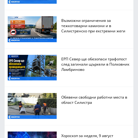
Възможни ограничения за
тежкотоварни камиони и в
Силистренско при екстремни жеги
ЕРП Север ще обезопаси трафопост
след загинали щъркели в Полковник
Ламбриново
Обявени свободни работни места в
област Силистра
Хороскоп за неделя, 9 август