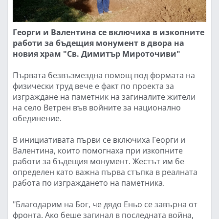
Георги и Валентина се включиха в изкопните
работи за бъдещия монумент в двора на
новия храм "Св. Димитър Мироточиви"
Първата безвъзмездна помощ под формата на
физически труд вече е факт по проекта за
изграждане на паметник на загиналите жители
на село Ветрен във войните за национално
обединение.
В инициативата първи се включиха Георги и
Валентина, които помогнаха при изкопните
работи за бъдещия монумент. Жестът им бе
определен като важна първа стъпка в реалната
работа по изграждането на паметника.
"Благодарим на Бог, че дядо Еньо се завърна от
фронта. Ако беше загинал в последната война,