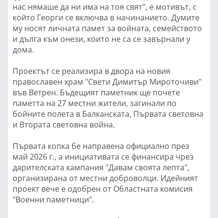
нас нямаше да ни има на тоя свят", е мотивът, с
който Георги се включва в начинанието. Думите
му носят личната памет за войната, семейството
и дълга към онези, които не са се завърнали у
дома.
Проектът се реализира в двора на новия
православен храм "Свети Димитър Мироточиви"
във Ветрен. Бъдещият паметник ще почете
паметта на 27 местни жители, загинали по
бойните полета в Балканската, Първата световна
и Втората световна война.
Първата копка бе направена официално през
май 2026 г., а инициативата се финансира чрез
дарителската кампания "Давам своята лепта",
организирана от местни доброволци. Идейният
проект вече е одобрен от Областната комисия
"Военни паметници".