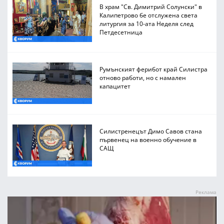
В храм "Св. Димитрий Солунски" в
Калипетрово бе отслужена света
литургия за 10-ата Неделя след
Петдесетница
Румънският ферибот край Силистра
отново работи, но с намален
капацитет
Силистренецът Димо Савов стана
първенец на военно обучение в
САЩ