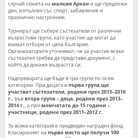
случай сюнета на
малкия Аркан
и ще предложи
ден, изпълнен със спорт, забавление и
празнично настроение.
Турнирът ще събере състезатели от различни
възрастови групи, като участие ще могат да
вземат отбори от цяла България.
Организаторите уточняват, че за участие всеки
състезател трябва да представи документ, с
който да докаже възрастта си.
Надпреварата ще бъде в три групи по осем
категории. При децата в
първа група ще
участват състезатели, родени през 2015–2016
г.
, във
втора група – деца, родени през 2013–
2014 г.
, а при
момчетата до 15 години –
участници, родени през 2011–2012 г.
За всяка категория е предвиден награден фонд.
Класираният на
първо място ще получи 100