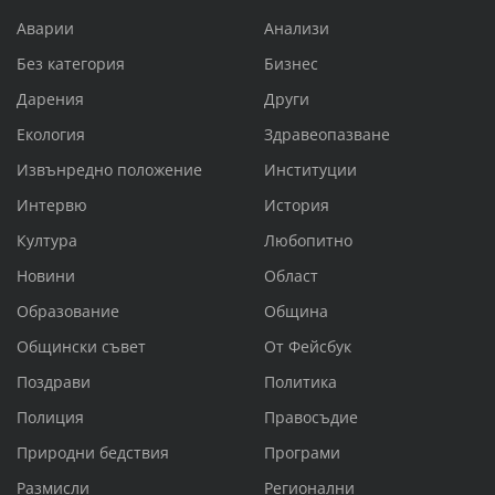
Аварии
Анализи
Без категория
Бизнес
Дарения
Други
Екология
Здравеопазване
Извънредно положение
Институции
Интервю
История
Култура
Любопитно
Новини
Област
Образование
Община
Общински съвет
От Фейсбук
Поздрави
Политика
Полиция
Правосъдие
Природни бедствия
Програми
Размисли
Регионални