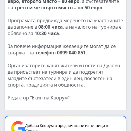
евро
,
второто място – 80 евро
, а състезателите
на
трето и четвърто място – по 50 евро
.
Програмата предвижда меренето на участниците
да започне в
08:00 часа
, а началото на турнира е
обявено за
10:30 часа
.
За повече информация желаещите могат да се
свържат на
телефон 0899 040 851
.
Организаторите канят жители и гости на Дулово
да присъстват на турнира и да подкрепят
младите състезатели в един ден, посветен на
спорта, традицията и общността.
Редактор "Екип на Кворум"
Добави Кворум в предпочитани източници в
Google