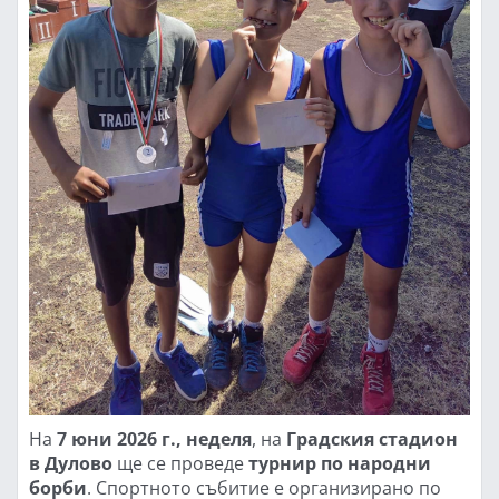
На
7 юни 2026 г., неделя
, на
Градския стадион
в Дулово
ще се проведе
турнир по народни
борби
. Спортното събитие е организирано по