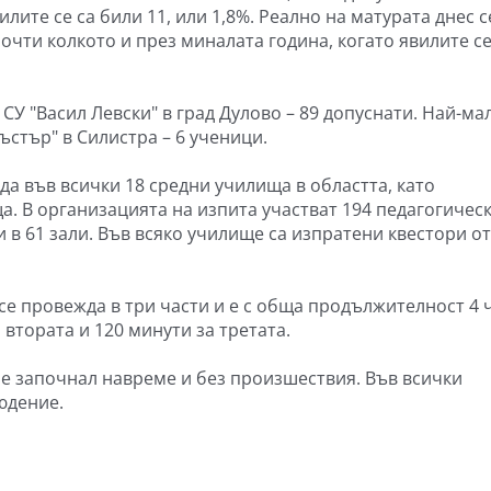
лите се са били 11, или 1,8%. Реално на матурата днес с
очти колкото и през миналата година, когато явилите се
СУ "Васил Левски" в град Дулово – 89 допуснати. Най-ма
стър" в Силистра – 6 ученици.
а във всички 18 средни училища в областта, като
а. В организацията на изпита участват 194 педагогичес
 в 61 зали. Във всяко училище са изпратени квестори от
се провежда в три части и е с обща продължителност 4 
 втората и 120 минути за третата.
 е започнал навреме и без произшествия. Във всички
юдение.