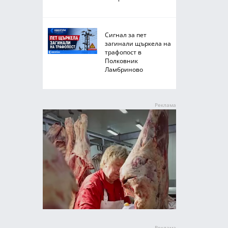
Сигнал за пет
загинали щъркела на
трафопост в
Полковник
Ламбриново