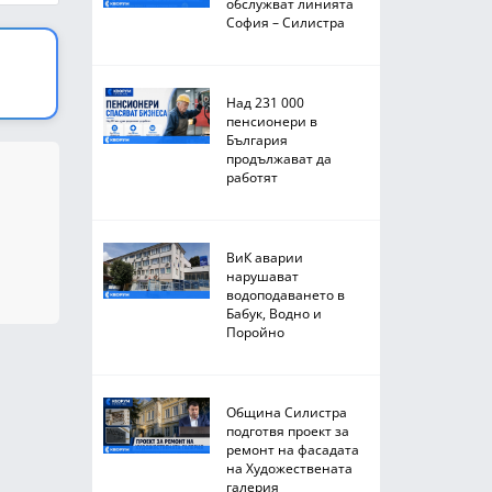
обслужват линията
София – Силистра
Над 231 000
пенсионери в
България
продължават да
работят
ВиК аварии
нарушават
водоподаването в
Бабук, Водно и
Поройно
Община Силистра
подготвя проект за
ремонт на фасадата
на Художествената
галерия