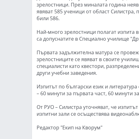
зрелостници. През миналата година неяви
явяват 585 ученици от област Силистра, п
били 586.
Най-много зрелостници полагат изпита в 
са допуснатите в Специално училище "Дръ
Първата задължителна матура се провежд
зрелостниците се явяват в своите училищ
специалисти като квестори, разпределени
други учебни заведения.
Изпитът по български език и литература 
– 60 минути за първата част, 60 минути за
От РУО – Силистра уточняват, че изпитът
изпитни зали се осъществява видеонабл
Редактор "Екип на Кворум"