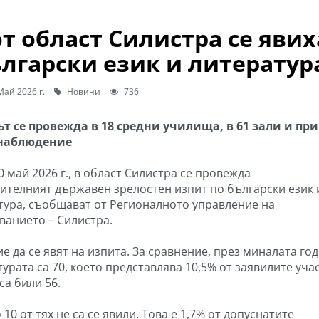
т област Силистра се явих
ългарски език и литератур
Май 2026 г.
Новини
736
т се провежда в 18 средни училища, в 61 зали и при
наблюдение
0 май 2026 г., в област Силистра се провежда
ителният държавен зрелостен изпит по български език 
тура, съобщават от Регионалното управление на
ванието – Силистра.
 да се явят на изпита. За сравнение, през миналата го
урата са 70, което представлява 10,5% от заявилите уча
са били 56.
10 от тях не са се явили. Това е 1,7% от допуснатите