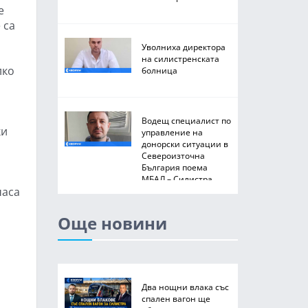
е
 са
Уволниха директора
на силистренската
лко
болница
Водещ специалист по
ки
управление на
донорски ситуации в
Североизточна
България поема
МБАЛ – Силистра
часа
Още новини
Два нощни влака със
спален вагон ще