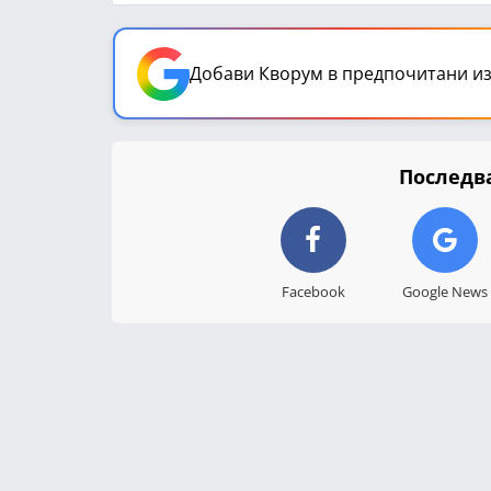
Добави Кворум в предпочитани из
Последва
Facebook
Google News