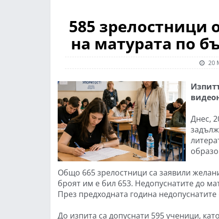
585 зрелостници о
на матурата по б
20 
Изпитъ
видео
Днес, 2
задълж
литера
образо
Общо 665 зрелостници са заявили желание
броят им е бил 653. Недопуснатите до мат
През предходната година недопуснатите 
До изпита са допуснати 595 ученици, като 