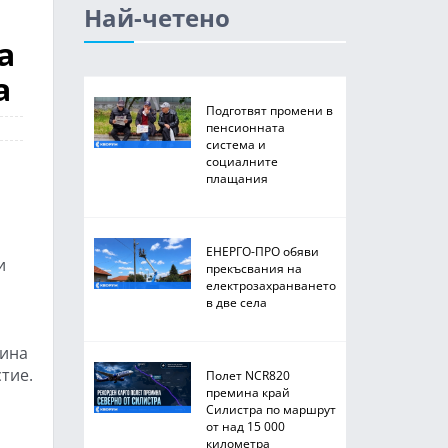
Най-четено
а
а
Подготвят промени в
пенсионната
система и
социалните
плащания
ЕНЕРГО-ПРО обяви
и
прекъсвания на
електрозахранването
в две села
дина
стие.
Полет NCR820
премина край
Силистра по маршрут
от над 15 000
километра