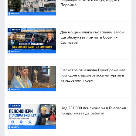
Поройно
Два нощни влака със спален вагон
ще обслужват линията София –
Силистра
Силистра отбелязва Преображение
Господне с архиерейска литургия в
катедралния храм
Над 231 000 пенсионери в България
продължават да работят