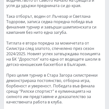
водачеството от самото начало на срещата и
успя да удържи преднината си до края.
Така отборът, воден от Лъчезар и Светлана
Тодорови, записа седма поредна победа във
финалния турнир и завърши шампионската си
кампания без нито една загуба.
Титлата е втора поредна за момичетата от
Силистра след златото, спечелено през сезон
2024/2025. Новият успех затвърждава позицията
на БК "Доростол" като една от водещите школи в
детско-юношеския баскетбол в България.
През целия турнир в Стара Загора силистренки
демонстрираха постоянство, отборна игра,
борбеност и увереност. Победата във финала
срещу "Рилски спортист" е кулминацията на
силното им представяне и доказателство за
качествената работа в клуба.