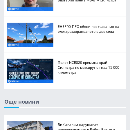
България поема МБАЛ – Силистра
ЕНЕРГО-ПРО обяви прекъсвания на
електрозахранването в две села
Полет NCR820 премина край
Силистра по маршрут от над 15 000
километра
Още новини
ВиК аварии нарушават
водоподаването в Бабук, Водно и