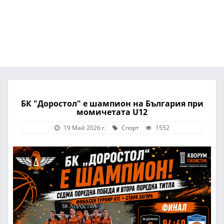
БК "Доростол" е шампион на България при
момичетата U12
19 Май 2026 г.
Спорт
1552