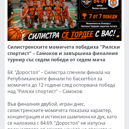
Силистренските момичета победиха "Рилски
спортист" – Самоков и завършиха финалния
турнир със седем победи от седем мача
БК "Доростол" – Силистра спечели финала на
Републиканските финали по баскетбол за
момичета до 12 години след оспорвана победа
над "Рилски спортист" – Самоков.
Във финалния двубой, игран днес,
силистренските момичета показаха характер,
концентрация и истински шампионски дух, като
се наложиха с 84:69. "Доростол" не изпусна