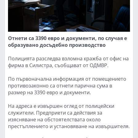
Отнети са 3390 евро и документи, по случая е
образувано досъдебно производство
Полицията разследва взломна кражба от офис на
фирма в Силистра, съобщават от ОДМВР.
По първоначална информация от помещението
противозаконно са отнети парична сума в
размер на 3390 евро и документи.
На адреса е извършен оглед от полицейски
служители. Предприети са действия за
изясняване на обстоятелствата около
престъплението и установяване на извършителя.