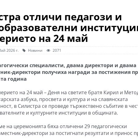
тра отличи педагози и
 образователни институци
ерието на 24 май
ай 2026 г.
Новини
2071
агогически специалисти, двама директори и двама
ник-директори получиха награди за постижения пр
та година
черието на 24 май – Деня на светите братя Кирил и Мето
арската азбука, просвета и култура и на славянската
ност, в Силистра се проведе тържествено събитие в чес
вателните и културните институции в общината.
ме на церемонията бяха отличени 29 педагогически
аместник-директори за постигнати резултати и принос п