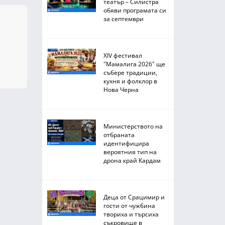
театър – Силистра
обяви програмата си
за септември
XIV фестивал
"Мамалига 2026" ще
събере традиции,
кухня и фолклор в
Нова Черна
Министерството на
отбраната
идентифицира
вероятния тип на
дрона край Кардам
Деца от Срацимир и
гости от чужбина
твориха и търсиха
съкровище в