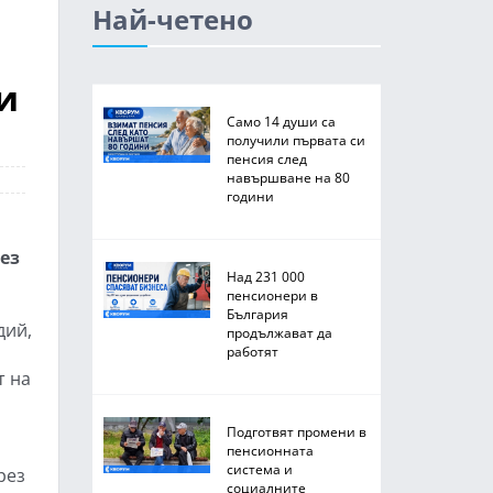
Най-четено
и
Само 14 души са
получили първата си
пенсия след
навършване на 80
години
ез
Над 231 000
пенсионери в
България
дий,
продължават да
работят
т на
Подготвят промени в
пенсионната
система и
рез
социалните