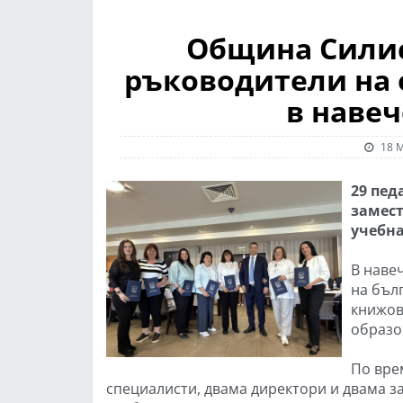
Община Силис
ръководители на
в навеч
18 М
29 пед
замест
учебна
В наве
на бълг
книжов
образо
По вре
специалисти, двама директори и двама з