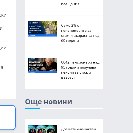
плащания
ски
Само 2% от
 и
пенсионерите за
стаж и възраст са под
60 години
ции
6642 пенсионери над
та
95 години получават
пенсия за стаж и
възраст
Още новини
Драматично-куклен