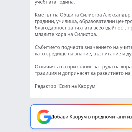
учебната година.
Кметът на Община Силистра Александър 
градини, училища, образователни центро
благодарност за тяхната всеотдайност, 
младите хора на Силистра.
Събитието подчерта значението на учит
като средище на знание, възпитание и ду
Отличията са признание за труда на хора
традиция и допринасят за развитието на
Редактор "Екип на Кворум"
Добави Кворум в предпочитани из