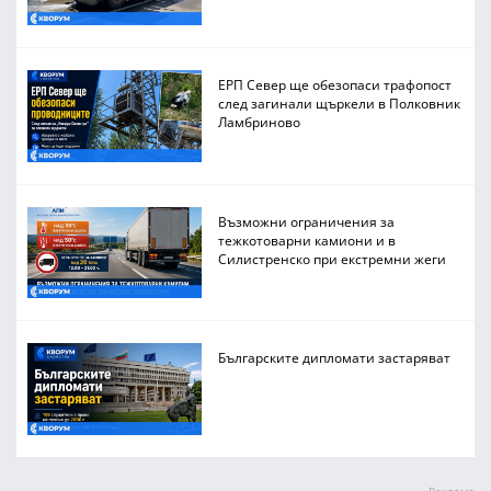
ЕРП Север ще обезопаси трафопост
след загинали щъркели в Полковник
Ламбриново
Възможни ограничения за
тежкотоварни камиони и в
Силистренско при екстремни жеги
Българските дипломати застаряват