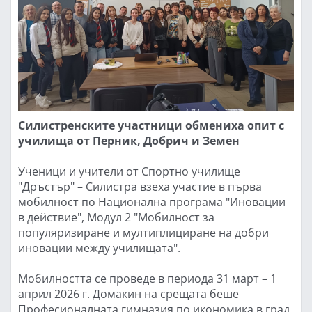
Силистренските участници обмениха опит с
училища от Перник, Добрич и Земен
Ученици и учители от Спортно училище
"Дръстър" – Силистра взеха участие в първа
мобилност по Национална програма "Иновации
в действие", Модул 2 "Мобилност за
популяризиране и мултиплициране на добри
иновации между училищата".
Мобилността се проведе в периода 31 март – 1
април 2026 г. Домакин на срещата беше
Професионалната гимназия по икономика в град