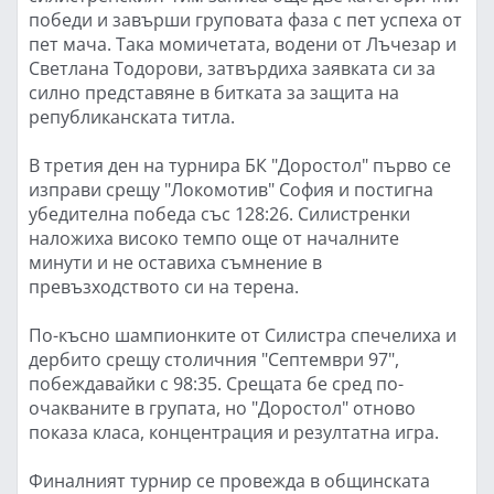
победи и завърши груповата фаза с пет успеха от
пет мача. Така момичетата, водени от Лъчезар и
Светлана Тодорови, затвърдиха заявката си за
силно представяне в битката за защита на
републиканската титла.
В третия ден на турнира БК "Доростол" първо се
изправи срещу "Локомотив" София и постигна
убедителна победа със 128:26. Силистренки
наложиха високо темпо още от началните
минути и не оставиха съмнение в
превъзходството си на терена.
По-късно шампионките от Силистра спечелиха и
дербито срещу столичния "Септември 97",
побеждавайки с 98:35. Срещата бе сред по-
очакваните в групата, но "Доростол" отново
показа класа, концентрация и резултатна игра.
Финалният турнир се провежда в общинската