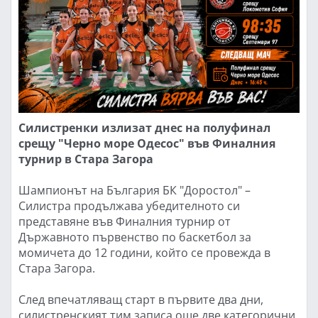
Силистренки излизат днес на полуфинал
срещу "Черно море Одесос" във Финалния
турнир в Стара Загора
Шампионът на България БК "Доростол" –
Силистра продължава убедителното си
представяне във Финалния турнир от
Държавното първенство по баскетбол за
момичета до 12 години, който се провежда в
Стара Загора.
След впечатляващ старт в първите два дни,
силистренският тим записа още две категорични