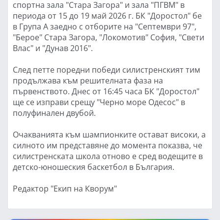
спортна зала "Стара Загора" и зала "ПГВМ" в
периода от 15 до 19 май 2026 г. БК "Доростол" бе
в Група А заедно с отборите на "Септември 97",
"Берое" Стара Загора, "Локомотив" София, "Свети
Влас" и "Дунав 2016".
След петте поредни победи силистренският тим
продължава към решителната фаза на
първенството. Днес от 16:45 часа БК "Доростол"
ще се изправи срещу "Черно море Одесос" в
полуфинален двубой.
Очакванията към шампионките остават високи, а
силното им представяне до момента показва, че
силистренската школа отново е сред водещите в
детско-юношеския баскетбол в България.
Редактор "Екип на Кворум"