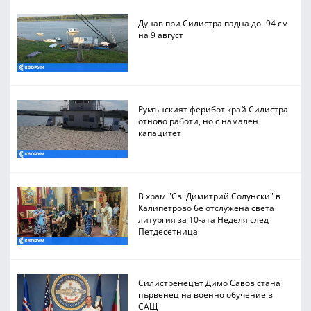
Дунав при Силистра падна до -94 см
на 9 август
Румънският ферибот край Силистра
отново работи, но с намален
капацитет
В храм "Св. Димитрий Солунски" в
Калипетрово бе отслужена света
литургия за 10-ата Неделя след
Петдесетница
Силистренецът Димо Савов стана
първенец на военно обучение в
САЩ