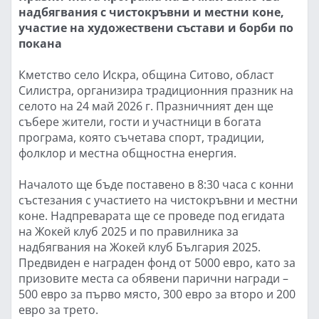
надбягвания с чистокръвни и местни коне,
участие на художествени състави и борби по
покана
Кметство село Искра, община Ситово, област
Силистра, организира традиционния празник на
селото на 24 май 2026 г. Празничният ден ще
събере жители, гости и участници в богата
програма, която съчетава спорт, традиции,
фолклор и местна общностна енергия.
Началото ще бъде поставено в 8:30 часа с конни
състезания с участието на чистокръвни и местни
коне. Надпреварата ще се проведе под егидата
на Жокей клуб 2025 и по правилника за
надбягвания на Жокей клуб България 2025.
Предвиден е награден фонд от 5000 евро, като за
призовите места са обявени парични награди –
500 евро за първо място, 300 евро за второ и 200
евро за трето.