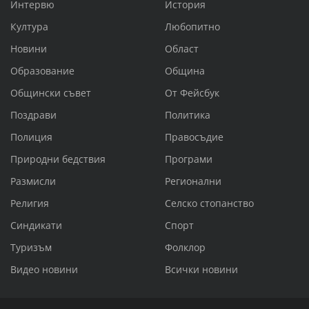
Интервю
История
Култура
Любопитно
Новини
Област
Образование
Община
Общински съвет
От Фейсбук
Поздрави
Политика
Полиция
Правосъдие
Природни бедствия
Програми
Размисли
Регионални
Религия
Селско стопанство
Синдикати
Спорт
Туризъм
Фолклор
Видео новини
Всички новини