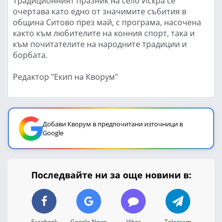
Традиционният празник на село Искра се
очертава като едно от значимите събития в
община Ситово през май, с програма, насочена
както към любителите на конния спорт, така и
към почитателите на народните традиции и
борбата.
Редактор "Екип на Кворум"
Добави Кворум в предпочитани източници в
Google
Последвайте ни за още новини в:
Facebook
Google News
Viber
Telegram