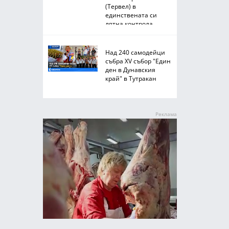
(Тервел) в
единствената си
лятна контрола
Над 240 самодейци
събра XV събор "Един
ден в Дунавския
край" в Тутракан