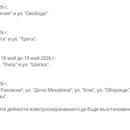
6 г.
мчия" и ул. "Свобода".
6 г.
а" и ул. "Трета".
 18 май до 19 май 2026 г.
 "Рила" и ул. "Шипка".
6 г.
Раковски", ул. "Дочо Михайлов", ул. "Ком", ул. "Оборище",
ка".
те дейности електрозахранването да бъде възстановен