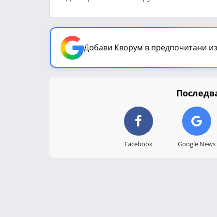
Добави Кворум в предпочитани из
Последва
Facebook
Google News