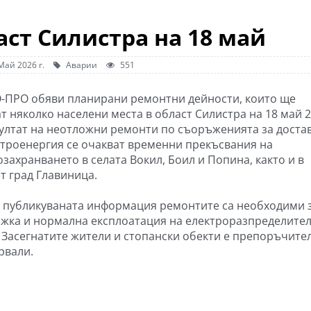
аст Силистра на 18 май
Май 2026 г.
Аварии
551
-ПРО обяви планирани ремонтни дейности, които ще
ат няколко населени места в област Силистра на 18 май 
езултат на неотложни ремонти по съоръженията за доста
ктроенергия се очакват временни прекъсвания на
захранването в селата Вокил, Боил и Попина, както и в
т град Главиница.
 публикуваната информация ремонтите са необходими 
жка и нормална експлоатация на електроразпределите
 Засегнатите жители и стопански обекти е препоръчите
рвали.