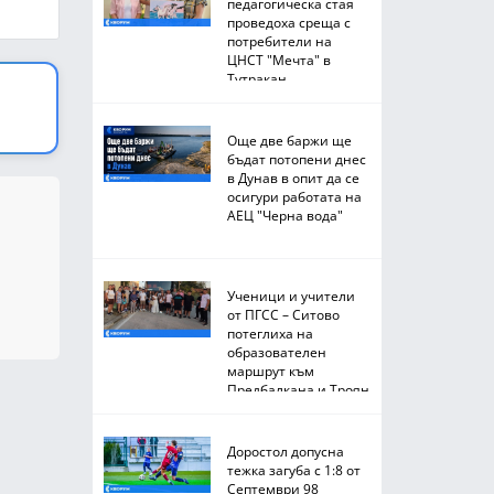
педагогическа стая
проведоха среща с
потребители на
ЦНСТ "Мечта" в
Тутракан
Още две баржи ще
бъдат потопени днес
в Дунав в опит да се
осигури работата на
АЕЦ "Черна вода"
Ученици и учители
от ПГСС – Ситово
потеглиха на
образователен
маршрут към
Предбалкана и Троян
Доростол допусна
тежка загуба с 1:8 от
Септември 98