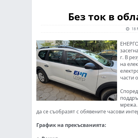
Без ток в обл
18 
ЕНЕРГО
засегн
г. В р
на еле
електро
части о
Според
поддръ
мрежа.
да се съобразят с обявените часови инте
График на прекъсванията: