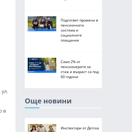
Подготвят промени в
пенсионната
система и
социалните
плащания
Само 2% от
пенсионерите за
стаж и възраст са под
60 години
 ул.
Още новини
о в
Инспектори от Детска