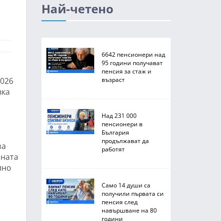
Най-четено
6642 пенсионери над
95 години получават
пенсия за стаж и
2026
възраст
вка
Над 231 000
пенсионери в
България
продължават да
за
работят
лната
лно
Само 14 души са
получили първата си
пенсия след
навършване на 80
години