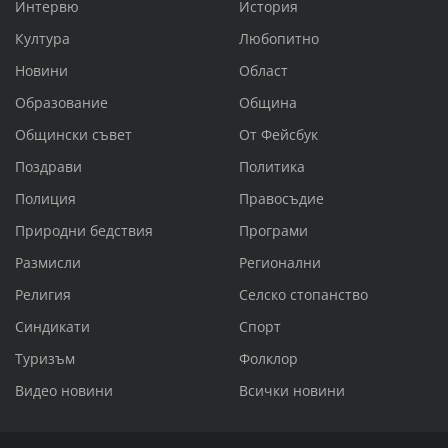
Интервю
История
Култура
Любопитно
Новини
Област
Образование
Община
Общински съвет
От Фейсбук
Поздрави
Политика
Полиция
Правосъдие
Природни бедствия
Програми
Размисли
Регионални
Религия
Селско стопанство
Синдикати
Спорт
Туризъм
Фолклор
Видео новини
Всички новини