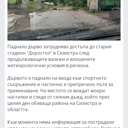
Паднало дърво затруднява достъпа до стария
стадион "Доростол" в Силистра след
продължаващите валежи и влошените
метеорологични условия в региона.
Дървото е паднало на входа към спортното
съоръжение и частично е препречило пътя за
преминаване. На мястото се виждат мокри
настилки и следи от силния дъжд, който през
целия ден обхваща района на Силистра и
областта.
Към момента няма информация за пострадали