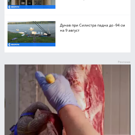
Дунав при Силистра падна до -94 см
на 9 август