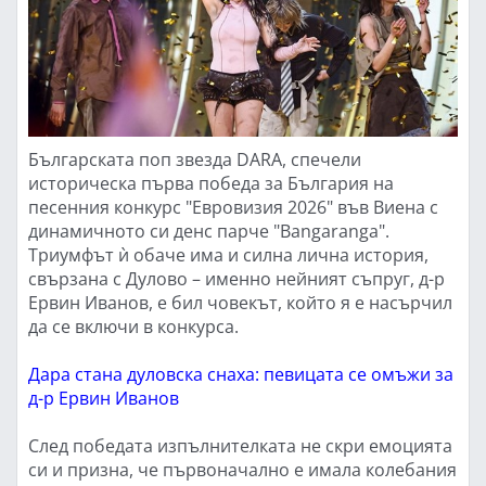
Българската поп звезда DARA, спечели
историческа първа победа за България на
песенния конкурс "Евровизия 2026" във Виена с
динамичното си денс парче "Bangaranga".
Триумфът ѝ обаче има и силна лична история,
свързана с Дулово – именно нейният съпруг, д-р
Ервин Иванов, е бил човекът, който я е насърчил
да се включи в конкурса.
Дара стана дуловска снаха: певицата се омъжи за
д-р Ервин Иванов
След победата изпълнителката не скри емоцията
си и призна, че първоначално е имала колебания