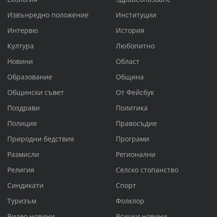
Извънредно положение
Институции
Интервю
История
Култура
Любопитно
Новини
Област
Образование
Община
Общински съвет
От Фейсбук
Поздрави
Политика
Полиция
Правосъдие
Природни бедствия
Програми
Размисли
Регионални
Религия
Селско стопанство
Синдикати
Спорт
Туризъм
Фолклор
Видео новини
Всички новини