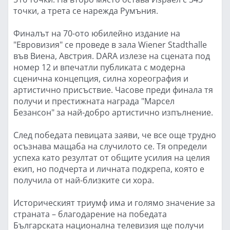
точки, а трета се нарежда Румъния.
Финалът на 70-ото юбилейно издание на
"Евровизия" се проведе в зала Wiener Stadthalle
във Виена, Австрия. DARA излезе на сцената под
номер 12 и впечатли публиката с модерна
сценична концепция, силна хореография и
артистично присъствие. Часове преди финала тя
получи и престижната награда "Марсел
Безансон" за най-добро артистично изпълнение.
След победата певицата заяви, че все още трудно
осъзнава мащаба на случилото се. Тя определи
успеха като резултат от общите усилия на целия
екип, но подчерта и личната подкрепа, която е
получила от най-близките си хора.
Историческият триумф има и голямо значение за
страната – благодарение на победата
Българската национална телевизия ще получи