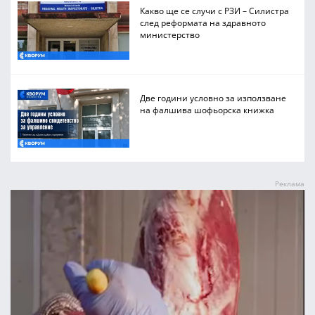
Какво ще се случи с РЗИ – Силистра
след реформата на здравното
министерство
Две години условно за използване
на фалшива шофьорска книжка