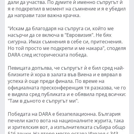
дали да участва. По думите ѝ именно съпругът ѝ
я е подкрепил в момент на съмнение и я е убедил
да направи тази важна крачка.
"Искам да благодаря на съпруга си, който ме
насърчи да се включа в "Евровизия". Не бях
сигурна. Имах съмнения в себе си, притеснения.
Но той просто ме подкрепи и ме накара", споделя
DARA след историческата победа.
Певицата допълва, че съпругът ѝ е бил сред най-
близките ѝ хора в залата във Виена и е вярвал в
успеха ѝ още преди финала. По време на
официалната пресконференция тя разказва, че го
е видяла сред публиката и е обявила пред всички:
"Там в дъното е съпругът ми".
Победата на DARA е безапелационна. България
печели както вота на националните журита, така
и зрителския вот, а изпълнителката събира общо
516 точки. На второ място остава Израел с 343