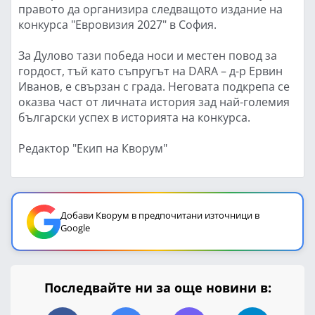
правото да организира следващото издание на
конкурса "Евровизия 2027" в София.
За Дулово тази победа носи и местен повод за
гордост, тъй като съпругът на DARA – д-р Ервин
Иванов, е свързан с града. Неговата подкрепа се
оказва част от личната история зад най-големия
български успех в историята на конкурса.
Редактор "Екип на Кворум"
Добави Кворум в предпочитани източници в
Google
Последвайте ни за още новини в: