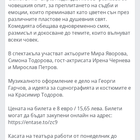
човешкия опит, за преплитането на съдби и
емоции, които преминават като цветен сън през
различните пластове на душевния свят.
Комедията обещава едновременно смях,
размисъл и докосване до темите, които вълнуват
всеки човек.
В спектакъла участват актьорите Мира Яворова,
Симона Тодорова, гост-актрисата Ирена Чернева
и Мирослав Петров.
Музикалното оформление е дело на Георги
Гарчов, а идеята за сценографията и костюмите е
на Красимир Тодоров.
Цената на билета е 8 евро / 15,65 лева. Билети
могат да бъдат закупени онлайн на адрес:
https://entase.to/zc9
Касата на театъра работи от понеделник до