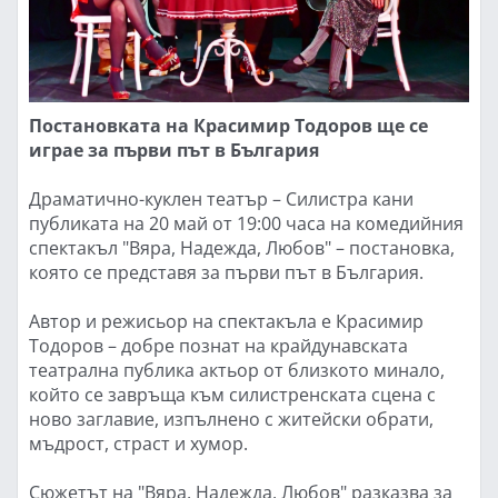
Постановката на Красимир Тодоров ще се
играе за първи път в България
Драматично-куклен театър – Силистра кани
публиката на 20 май от 19:00 часа на комедийния
спектакъл "Вяра, Надежда, Любов" – постановка,
която се представя за първи път в България.
Автор и режисьор на спектакъла е Красимир
Тодоров – добре познат на крайдунавската
театрална публика актьор от близкото минало,
който се завръща към силистренската сцена с
ново заглавие, изпълнено с житейски обрати,
мъдрост, страст и хумор.
Сюжетът на "Вяра, Надежда, Любов" разказва за