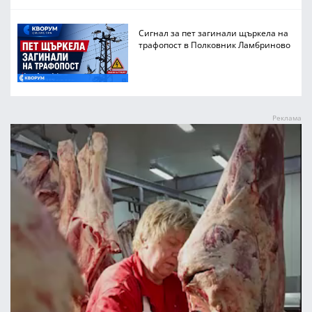
Сигнал за пет загинали щъркела на
трафопост в Полковник Ламбриново