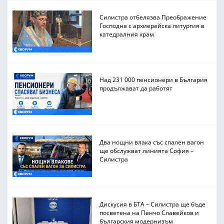
Силистра отбелязва Преображение
Господне с архиерейска литургия в
катедралния храм
Над 231 000 пенсионери в България
продължават да работят
Два нощни влака със спален вагон
ще обслужват линията София –
Силистра
Дискусия в БТА – Силистра ще бъде
посветена на Пенчо Славейков и
българския модернизъм