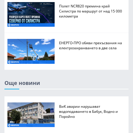
Полет NCR820 премина край
Силистра по маршрут от над 15 000
километра
ЕНЕРГО-ПРО обяви прекъсвания на
електрозахранването в две села
Още новини
ВиК аварии нарушават
водоподаването в Бабук, Водно и
Поройно