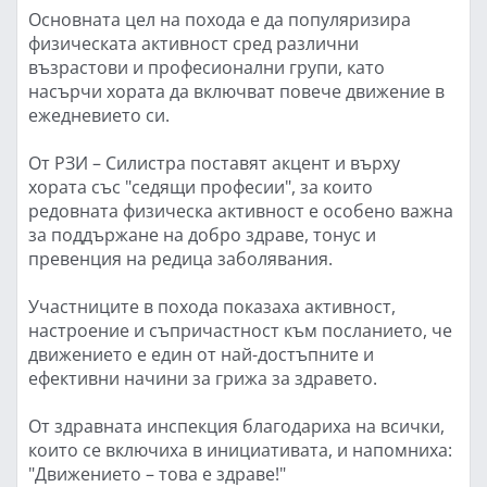
Основната цел на похода е да популяризира
физическата активност сред различни
възрастови и професионални групи, като
насърчи хората да включват повече движение в
ежедневието си.
От РЗИ – Силистра поставят акцент и върху
хората със "седящи професии", за които
редовната физическа активност е особено важна
за поддържане на добро здраве, тонус и
превенция на редица заболявания.
Участниците в похода показаха активност,
настроение и съпричастност към посланието, че
движението е един от най-достъпните и
ефективни начини за грижа за здравето.
От здравната инспекция благодариха на всички,
които се включиха в инициативата, и напомниха:
"Движението – това е здраве!"