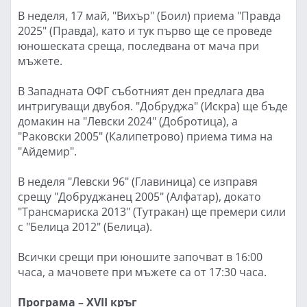
В неделя, 17 май, "Вихър" (Боил) приема "Правда
2025" (Правда), като и тук първо ще се проведе
юношеската среща, последвана от мача при
мъжете.
В Западната ОФГ съботният ден предлага два
интригуващи двубоя. "Добруджа" (Искра) ще бъде
домакин на "Левски 2024" (Добротица), а
"Раковски 2005" (Калипетрово) приема тима на
"Айдемир".
В неделя "Левски 96" (Главиница) се изправя
срещу "Добруджанец 2005" (Алфатар), докато
"Трансмариска 2013" (Тутракан) ще премери сили
с "Белица 2012" (Белица).
Всички срещи при юношите започват в 16:00
часа, а мачовете при мъжете са от 17:30 часа.
Програма – XVII кръг