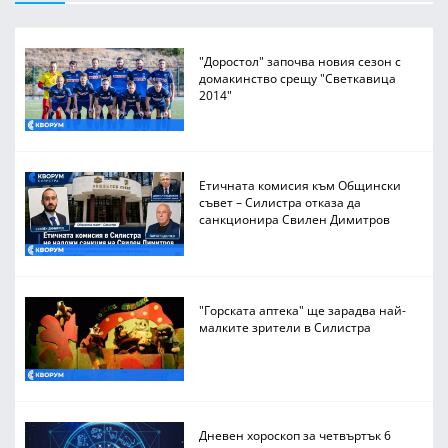
"Доростол" започва новия сезон с
домакинство срещу "Светкавица
2014"
Етичната комисия към Общински
съвет – Силистра отказа да
санкционира Свилен Димитров
"Горската аптека" ще зарадва най-
малките зрители в Силистра
Дневен хороскоп за четвъртък 6