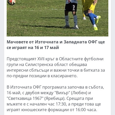
Мачовете от Източната и Западната ОФГ ще
се играят на 16 и 17 май
Предстоящият XVII кръг в Областните футболни
групи на Силистренска област обещава
интересни сблъсъци и важни точки в битката за
по-предни позиции в класирането.
В Източната ОФГ програмата започва в събота,
16 май, с двубоя между "Вихър" (Любен) и
"Светкавица 1967" (Яребица). Срещата при
мъжете е с начален час 17:30, а преди това ще
играят юношеските формации от 16:00 часа.