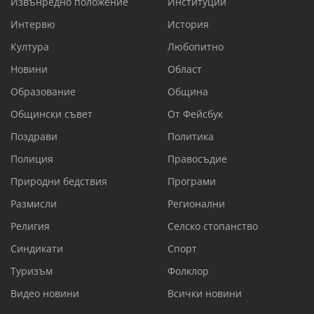
Извънредно положение
Институции
Интервю
История
Култура
Любопитно
Новини
Област
Образование
Община
Общински съвет
От Фейсбук
Поздрави
Политика
Полиция
Правосъдие
Природни бедствия
Програми
Размисли
Регионални
Религия
Селско стопанство
Синдикати
Спорт
Туризъм
Фолклор
Видео новини
Всички новини