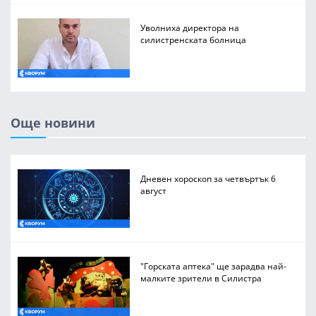
Уволниха директора на
силистренската болница
Още новини
Дневен хороскоп за четвъртък 6
август
"Горската аптека" ще зарадва най-
малките зрители в Силистра