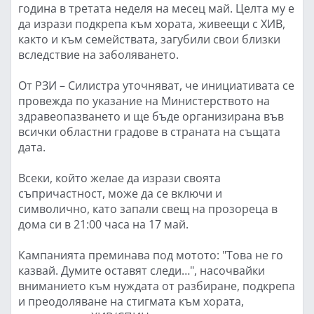
година в третата неделя на месец май. Целта му е
да изрази подкрепа към хората, живеещи с ХИВ,
както и към семействата, загубили свои близки
вследствие на заболяването.
От РЗИ – Силистра уточняват, че инициативата се
провежда по указание на Министерството на
здравеопазването и ще бъде организирана във
всички областни градове в страната на същата
дата.
Всеки, който желае да изрази своята
съпричастност, може да се включи и
символично, като запали свещ на прозореца в
дома си в 21:00 часа на 17 май.
Кампанията преминава под мотото: "Това не го
казвай. Думите оставят следи…", насочвайки
вниманието към нуждата от разбиране, подкрепа
и преодоляване на стигмата към хората,