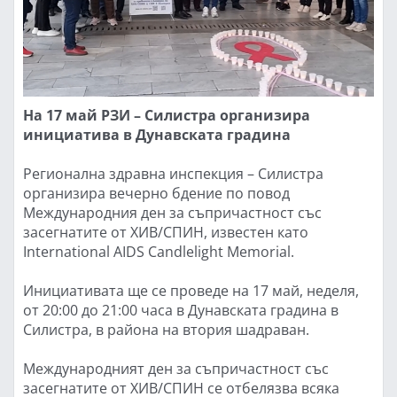
На 17 май РЗИ – Силистра организира
инициатива в Дунавската градина
Регионална здравна инспекция – Силистра
организира вечерно бдение по повод
Международния ден за съпричастност със
засегнатите от ХИВ/СПИН, известен като
International AIDS Candlelight Memorial.
Инициативата ще се проведе на 17 май, неделя,
от 20:00 до 21:00 часа в Дунавската градина в
Силистра, в района на втория шадраван.
Международният ден за съпричастност със
засегнатите от ХИВ/СПИН се отбелязва всяка