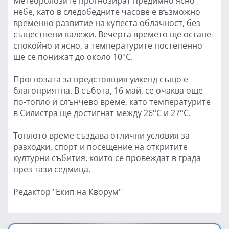
Метеоролозите прогнозират предимно ясно
небе, като в следобедните часове е възможно
временно развитие на купеста облачност, без
съществени валежи. Вечерта времето ще остане
спокойно и ясно, а температурите постепенно
ще се понижат до около 10°C.
Прогнозата за предстоящия уикенд също е
благоприятна. В събота, 16 май, се очаква още
по-топло и слънчево време, като температурите
в Силистра ще достигнат между 26°C и 27°C.
Топлото време създава отлични условия за
разходки, спорт и посещение на откритите
културни събития, които се провеждат в града
през тази седмица.
Редактор "Екип на Кворум"