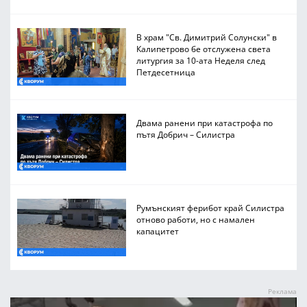
В храм "Св. Димитрий Солунски" в
Калипетрово бе отслужена света
литургия за 10-ата Неделя след
Петдесетница
Двама ранени при катастрофа по
пътя Добрич – Силистра
Румънският ферибот край Силистра
отново работи, но с намален
капацитет