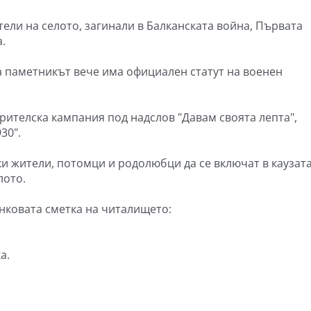
ели на селото, загинали в Балканската война, Първата
.
 паметникът вече има официален статут на военен
рителска кампания под надслов "Давам своята лепта",
30".
и жители, потомци и родолюбци да се включат в каузата
лото.
нковата сметка на читалището:
а.