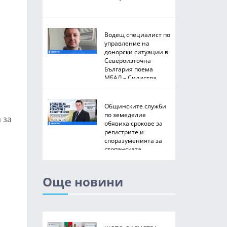
Водещ специалист по
управление на
донорски ситуации в
Североизточна
България поема
МБАЛ – Силистра
Общинските служби
по земеделие
 за
обявиха срокове за
регистрите и
споразуменията за
стопанската
2026/2027 година
Още новини