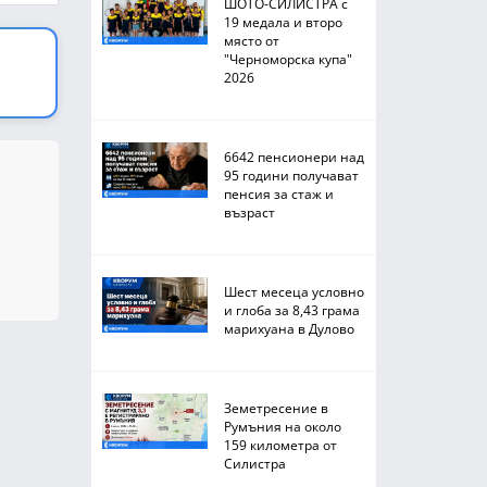
ШОТО-СИЛИСТРА с
19 медала и второ
място от
"Черноморска купа"
2026
6642 пенсионери над
95 години получават
пенсия за стаж и
възраст
Шест месеца условно
и глоба за 8,43 грама
марихуана в Дулово
Земетресение в
Румъния на около
159 километра от
Силистра