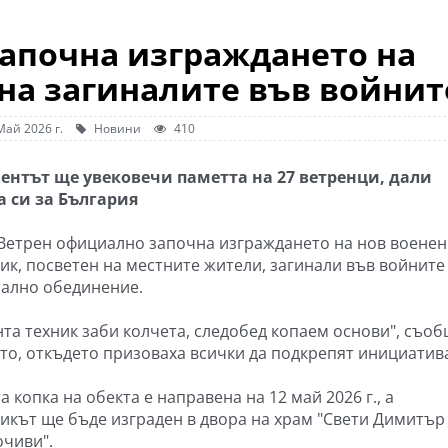
започна изграждането на
на загиналите във войнит
Май 2026 г.
Новини
410
нтът ще увековечи паметта на 27 ветренци, дали
 си за България
 Ветрен официално започна изграждането на нов военен
ик, посветен на местните жители, загинали във войните
ално обединение.
нта техник заби колчета, следобед копаем основи", съо
ото, откъдето призоваха всички да подкрепят инициатив
 копка на обекта е направена на 12 май 2026 г., а
икът ще бъде изграден в двора на храм "Свети Димитър
чиви".