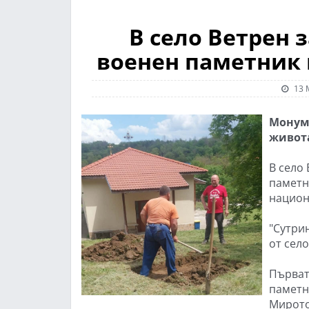
В село Ветрен 
военен паметник 
13 
Монуме
живота
В село
паметн
национ
"Сутри
от сел
Първата
паметн
Мирото