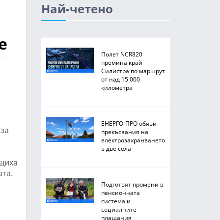
Най-четено
е
Полет NCR820
премина край
Силистра по маршрут
от над 15 000
километра
ЕНЕРГО-ПРО обяви
 за
прекъсвания на
електрозахранването
в две села
бщиха
ата.
Подготвят промени в
пенсионната
система и
социалните
плащания