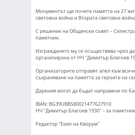
Монументът ще почете паметта на 27 жит
световна война и Втората световна война
С решение на Общински съвет – Силистра
паметник.
Изграждането му се осъществява чрез да
организирана от НЧ "Димитър Благоев 19
Организаторите отправят апел към всичк
съхраняване на паметта за героите на се
Дарения могат да бъдат направени по ба
IBAN: BG39UBBS80021477627910
НЧ "Димитър Благоев 1930" – за паметник
Редактор "Екип на Кворум"