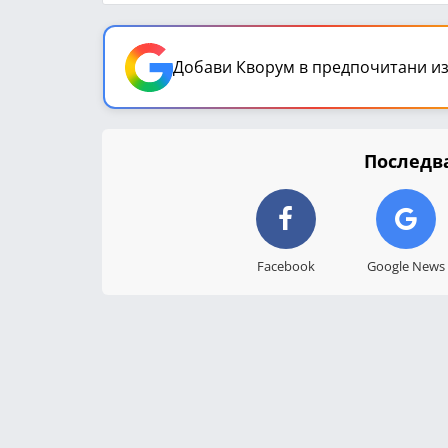
Добави Кворум в предпочитани из
Последва
Facebook
Google News