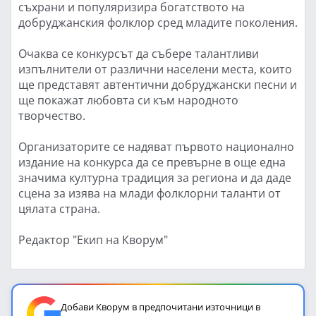
съхрани и популяризира богатството на
добруджанския фолклор сред младите поколения.
Очаква се конкурсът да събере талантливи
изпълнители от различни населени места, които
ще представят автентични добруджански песни и
ще покажат любовта си към народното
творчество.
Организаторите се надяват първото национално
издание на конкурса да се превърне в още една
значима културна традиция за региона и да даде
сцена за изява на млади фолклорни таланти от
цялата страна.
Редактор "Екип на Кворум"
Добави Кворум в предпочитани източници в