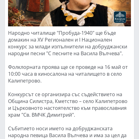
Народно читалище "Пробуда-1940" ще бъде
домакин на XV Регионален и I Национален
конкурс за млади изпълнители на добруджански
народни песни "С песните на Васила Вълчева".
Фолклорната проява ще се проведе на 16 май от
10:00 часа в киносалона на читалището в село
Калипетрово.
Конкурсът се организира със съдействието на
Община Силистра, Кметство – село Калипетрово
и Църковното настоятелство към православния
храм "Св. ВМЧК Димитрий".
Събитието носи името на добруджанската
народна певица Васила Вълчева и има за цел да