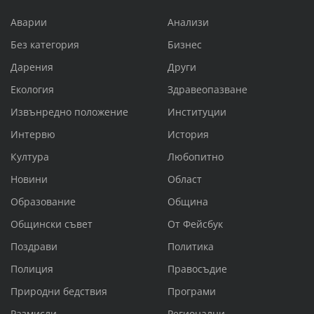
Аварии
Анализи
Без категория
Бизнес
Дарения
Други
Екология
Здравеопазване
Извънредно положение
Институции
Интервю
История
Култура
Любопитно
Новини
Област
Образование
Община
Общински съвет
От Фейсбук
Поздрави
Политика
Полиция
Правосъдие
Природни бедствия
Програми
Размисли
Регионални