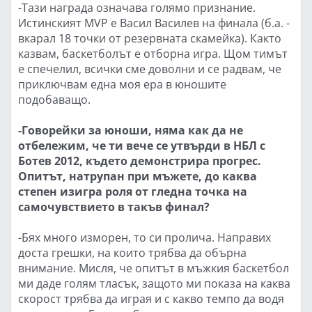
-Тази награда означава голямо признание.
Истинският MVP е Васил Василев на финала (б.а. -
вкарал 18 точки от резервната скамейка). Както
казвам, баскетболът е отборна игра. Щом тимът
е спечелил, всички сме доволни и се радвам, че
приключвам една моя ера в юношите
подобаващо.
-Говорейки за юноши, няма как да не
отбележим, че ти вече се утвърди в НБЛ с
Ботев 2012, където демонстрира прогрес.
Опитът, натрупан при мъжете, до каква
степен изигра роля от гледна точка на
самочувствието в такъв финал?
-Бях много изморен, то си пролича. Направих
доста грешки, на които трябва да обърна
внимание. Мисля, че опитът в мъжкия баскетбол
ми даде голям тласък, защото ми показа на каква
скорост трябва да играя и с какво темпо да водя