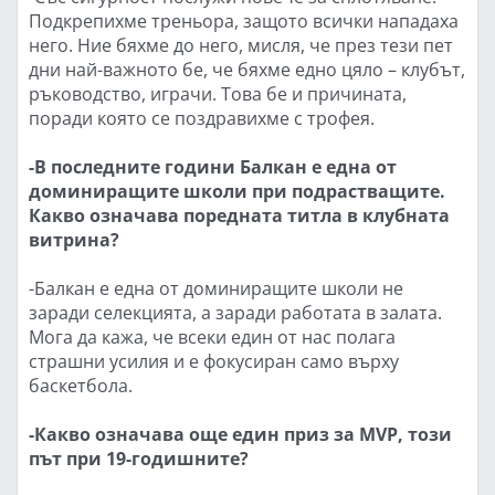
Подкрепихме треньора, защото всички нападаха
него. Ние бяхме до него, мисля, че през тези пет
дни най-важното бе, че бяхме едно цяло – клубът,
ръководство, играчи. Това бе и причината,
поради която се поздравихме с трофея.
-В последните години Балкан е една от
доминиращите школи при подрастващите.
Какво означава поредната титла в клубната
витрина?
-Балкан е една от доминиращите школи не
заради селекцията, а заради работата в залата.
Мога да кажа, че всеки един от нас полага
страшни усилия и е фокусиран само върху
баскетбола.
-Какво означава още един приз за MVP, този
път при 19-годишните?