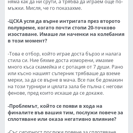
няма как да ни срути, а трябва да играем още по-
мъжки. Мисля, че го показахме.
-ЦСКА успя да върне интригата през второто
полувреме, когато почти стопи 20-точково
изоставане. Имаше ли наченки на колебания
в този момент?
-Това е отбор, който играе доста бързо и налага
стила си. Ние бяхме доста изморени, имахме
много къса скамейка и с ротация от 7 души. Рано
или късно нашият съперник трябваше да вземе
мерки, за да се върне в мача. Все пак бе домакин
на този турнири и цялата зала бе пълна с негови
фенове, пред които искаше да се докаже.
-Проблемът, който се появи в хода на
финалите във вашия тим, послужи повече за
сплотяване или оказа негативно влияние?
-Със сигурност послужи повече за сплотяване.