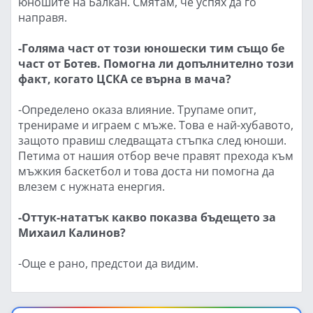
юношите на Балкан. Смятам, че успях да го
направя.
-Голяма част от този юношески тим също бе
част от Ботев. Помогна ли допълнително този
факт, когато ЦСКА се върна в мача?
-Определено оказа влияние. Трупаме опит,
тренираме и играем с мъже. Това е най-хубавото,
защото правиш следващата стъпка след юноши.
Петима от нашия отбор вече правят прехода към
мъжкия баскетбол и това доста ни помогна да
влезем с нужната енергия.
-Оттук-нататък какво показва бъдещето за
Михаил Калинов?
-Още е рано, предстои да видим.