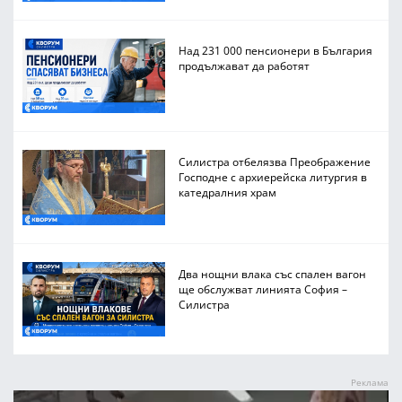
Над 231 000 пенсионери в България
продължават да работят
Силистра отбелязва Преображение
Господне с архиерейска литургия в
катедралния храм
Два нощни влака със спален вагон
ще обслужват линията София –
Силистра