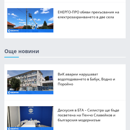
ЕНЕРГО-ПРО обяви прекъсвания на
електрозахранването в две села
Още новини
ВиК аварии нарушават
водоподаването в Бабук, Водно и
Поройно
Дискусия в БТА – Силистра ще бъде
посветена на Пенчо Славейков и
българския модернизъм