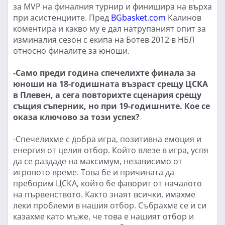
за MVP на финалния турнир и финишира на върха
при асистенциите. Пред
BGbasket.com
Калинов
коментира и какво му е дал натрупаният опит за
изминалия сезон с екипа на Ботев 2012 в НБЛ
относно финалите за юноши.
-Само преди година спечелихте финала за
юноши на 18-годишната възраст срещу ЦСКА
в Плевен, а сега повторихте сценария срещу
същия съперник, но при 19-годишните. Кое се
оказа ключово за този успех?
-Спечелихме с добра игра, позитивна емоция и
енергия от целия отбор. Който влезе в игра, успя
да се раздаде на максимум, независимо от
игровото време. Това бе и причината да
преборим ЦСКА, който бе фаворит от началото
на първенството. Както знаят всички, имахме
леки проблеми в нашия отбор. Събрахме се и си
казахме като мъже, че това е нашият отбор и