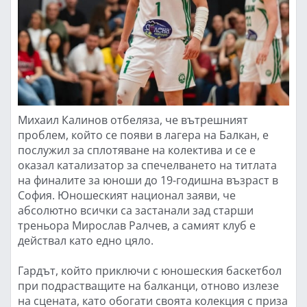
Михаил Калинов отбеляза, че вътрешният
проблем, който се появи в лагера на Балкан, е
послужил за сплотяване на колектива и се е
оказал катализатор за спечелването на титлата
на финалите за юноши до 19-годишна възраст в
София. Юношеският национал заяви, че
абсолютно всички са застанали зад старши
треньора Мирослав Ралчев, а самият клуб е
действал като едно цяло.
Гардът, който приключи с юношеския баскетбол
при подрастващите на балканци, отново излезе
на сцената, като обогати своята колекция с приза