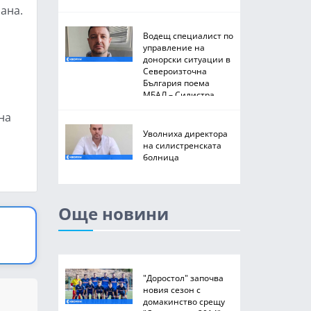
ана.
Водещ специалист по
управление на
донорски ситуации в
Североизточна
България поема
МБАЛ – Силистра
на
Уволниха директора
на силистренската
болница
Още новини
"Доростол" започва
новия сезон с
домакинство срещу