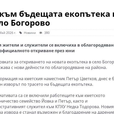
 към бъдещата екопътека 
ло Богорово
Май 2026 г.
Новини
380
 жители и служители се включиха в облагородяван
 официалното откриване през юни
овката за откриването на новата екопътека в село Бого
жава с нови дейности по облагородяване на района.
ормация на кметския наместник Петър Цветков, днес е 
н изворът по трасето на бъдещата екопътека.
иативата са се включили работещите към кметското
ничество семейство Йовка и Петър, както и
стративният служител към КПХУ Недка Тодорова. Новия
на извора е станал възможен и благодарение на дарение