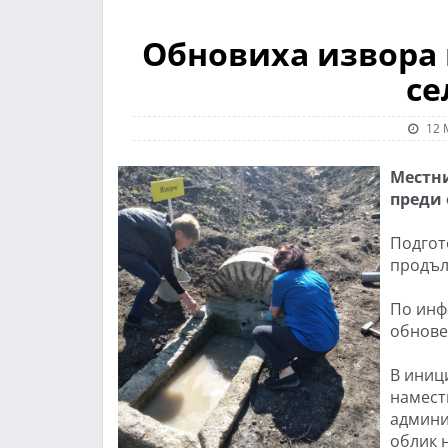
Обновиха извора
се
12 
Местни
преди
Подгот
продъл
По инф
обнове
В иниц
намест
админи
облик 