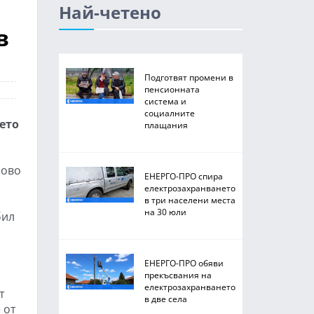
Най-четено
в
Подготвят промени в
пенсионната
система и
социалните
ето
плащания
рово
ЕНЕРГО-ПРО спира
електрозахранването
в три населени места
на 30 юли
бил
ЕНЕРГО-ПРО обяви
прекъсвания на
електрозахранването
т
в две села
 от