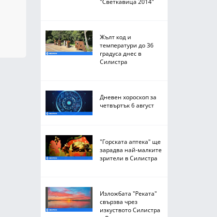
"Светкавица 2014"
Жълт код и
температури до 36
градуса днес в
Силистра
Дневен хороскоп за
четвъртък 6 август
"Горската аптека" ще
зарадва най-малките
зрители в Силистра
Изложбата "Реката"
свързва чрез
изкуството Силистра