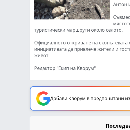
Антон 
Съвмес
мястот
туристически маршрути около селото.
Официалното откриване на екопътеката е 
инициативата да привлече жители и гост
живот.
Редактор "Екип на Кворум"
Добави Кворум в предпочитани из
Последва