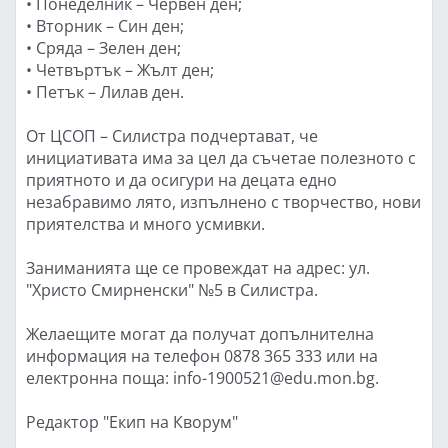
• Понеделник – Червен ден;
• Вторник – Син ден;
• Сряда – Зелен ден;
• Четвъртък – Жълт ден;
• Петък – Лилав ден.
От ЦСОП – Силистра подчертават, че
инициативата има за цел да съчетае полезното с
приятното и да осигури на децата едно
незабравимо лято, изпълнено с творчество, нови
приятелства и много усмивки.
Заниманията ще се провеждат на адрес: ул.
"Христо Смирненски" №5 в Силистра.
Желаещите могат да получат допълнителна
информация на телефон 0878 365 333 или на
електронна поща: info-1900521@edu.mon.bg.
Редактор "Екип на Кворум"