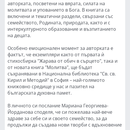
авторката, посветени на вярата, силата на
молитвата и упованието в Бога. В книгата са
включени и тематични раздели, свързани със
семейството, Родината, природата, както и с
интеркултурното образование и възпитанието
на децата.
Особено емоционален момент за авторката е
фактът, че екземпляри както от първата ѝ
стихосбирка "Жарава от обич в сърцето", така и
от новата книга "Молитва", ще бъдат
съхранявани в Национална библиотека "Св. св.
Кирил и Методий" в София – най-голямото
книжовно средище у нас и пазител на
българската духовна памет.
В личното си послание Мариана Георгиева-
Йорданова споделя, че си пожелава най-вече
здраве за себе си и своето семейство, за да
продължи да създава нови творби с вдъхновение