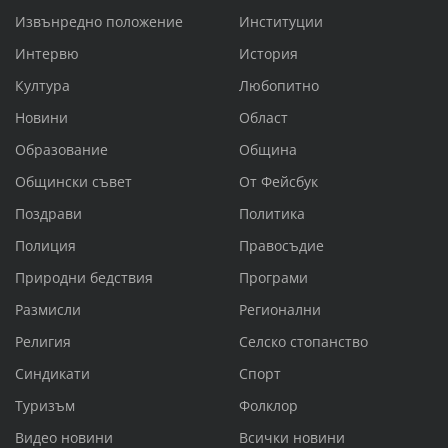
Извънредно положение
Институции
Интервю
История
Култура
Любопитно
Новини
Област
Образование
Община
Общински съвет
От Фейсбук
Поздрави
Политика
Полиция
Правосъдие
Природни бедствия
Програми
Размисли
Регионални
Религия
Селско стопанство
Синдикати
Спорт
Туризъм
Фолклор
Видео новини
Всички новини