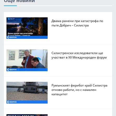
Още новини
Двама ранени при катастрофа по
пътя Добрич – Силистра
Силистренски изследователи ще
участват в XII Международен форум
Румънският ферибот край Силистра
отново работи, но с намален
капацитет