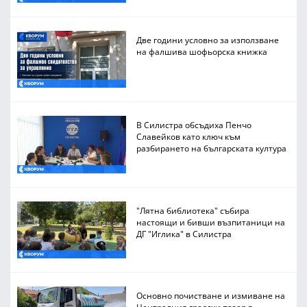
Две години условно за използване
на фалшива шофьорска книжка
В Силистра обсъдиха Пенчо
Славейков като ключ към
разбирането на българската култура
"Лятна библиотека" събира
настоящи и бивши възпитаници на
ДГ "Иглика" в Силистра
Основно почистване и измиване на