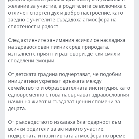
желание за участие, а родителите се включиха с
отличен спортен дух и добро настроение, като
заедно с учителите създадоха атмосфера на
сплотеност и радост.
След активните занимания всички се насладиха
на здравословен пикник сред природата,
изпълнен с приятни разговори, детски смях и
споделени емоции.
От детската градина подчертават, че подобни
инициативи укрепват връзката между
семейството и образователната институция, като
едновременно с това насърчават здравословния
начин на живот и създават ценни спомени за
децата.
От ръководството изказаха благодарност към
всички родители за активното участие,
подкрепата и позитивната атмосфера по време