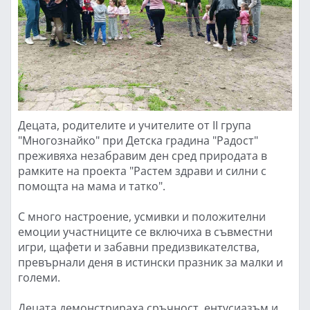
Децата, родителите и учителите от II група
"Многознайко" при Детска градина "Радост"
преживяха незабравим ден сред природата в
рамките на проекта "Растем здрави и силни с
помощта на мама и татко".
С много настроение, усмивки и положителни
емоции участниците се включиха в съвместни
игри, щафети и забавни предизвикателства,
превърнали деня в истински празник за малки и
големи.
Децата демонстрираха сръчност, ентусиазъм и