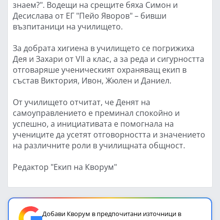
знаем?". Водещи на срещите бяха Симон и
Десислава от ЕГ "Пейо Яворов" – бивши
възпитаници на училището.
За добрата хигиена в училището се погрижиха
Дея и Захари от VII а клас, а за реда и сигурността
отговаряше ученическият охраняващ екип в
състав Виктория, Ивон, Жюлен и Даниел.
От училището отчитат, че Денят на
самоуправлението е преминал спокойно и
успешно, а инициативата е помогнала на
учениците да усетят отговорността и значението
на различните роли в училищната общност.
Редактор "Екип на Кворум"
Добави Кворум в предпочитани източници в