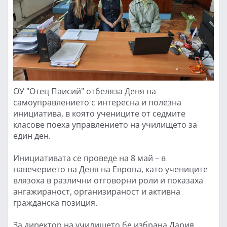
ОУ "Отец Паисий" отбеляза Деня на
самоуправлението с интересна и полезна
инициатива, в която учениците от седмите
класове поеха управлението на училището за
един ден.
Инициативата се проведе на 8 май – в
навечерието на Деня на Европа, като учениците
влязоха в различни отговорни роли и показаха
ангажираност, организираност и активна
гражданска позиция.
За директор на училището бе избрана Дария