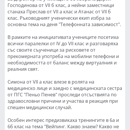
Господинова от VII б клас, а нейни заместници
станаха Преслав от VII а клас и Атанас от VII б
клас. Ръководният ученически екип избра за
основна тема на деня "Телефонната зависимост".
В рамките на инициативата учениците посетиха
всички паралелки от IV до VII клас и разговаряха
със своите съученици за рисковете от
прекомерната употреба на мобилни телефони и
необходимостта от баланс между виртуалния и
реалния свят.
Симона от VII а клас влезе в ролята на
медицинско лице и заедно с медицинската сестра
от ПГС "Пеньо Пенев" проследи отсъствията по
здравословни причини и участва в реакция при
спешен медицински случай.
Особен интерес предизвикаха тренингите в 6а и
6б клас на тема "Вейпинг. Какво знаем? Какво не