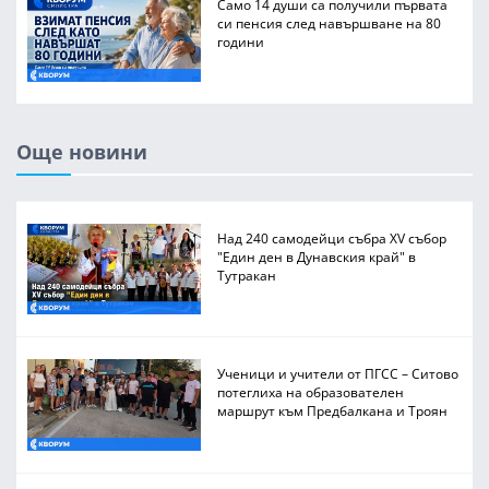
Само 14 души са получили първата
си пенсия след навършване на 80
години
Още новини
Над 240 самодейци събра XV събор
"Един ден в Дунавския край" в
Тутракан
Ученици и учители от ПГСС – Ситово
потеглиха на образователен
маршрут към Предбалкана и Троян