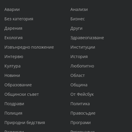
Аварии
Анализи
Без категория
Бизнес
Дарения
Други
Екология
Здравеопазване
Извънредно положение
Институции
Интервю
История
Култура
Любопитно
Новини
Област
Образование
Община
Общински съвет
От Фейсбук
Поздрави
Политика
Полиция
Правосъдие
Природни бедствия
Програми
Размисли
Регионални