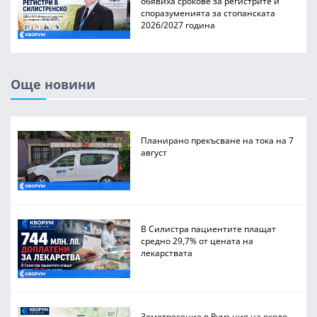
обявиха срокове за регистрите и
споразуменията за стопанската
2026/2027 година
Още новини
Планирано прекъсване на тока на 7
август
В Силистра пациентите плащат
средно 29,7% от цената на
лекарствата
Земетресение в Румъния на около