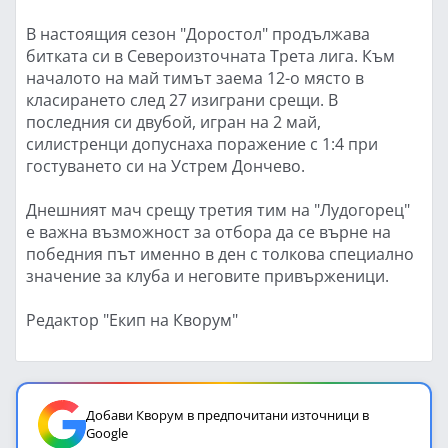
В настоящия сезон "Доростол" продължава
битката си в Североизточната Трета лига. Към
началото на май тимът заема 12-о място в
класирането след 27 изиграни срещи. В
последния си двубой, игран на 2 май,
силистренци допуснаха поражение с 1:4 при
гостуването си на Устрем Дончево.
Днешният мач срещу третия тим на "Лудогорец"
е важна възможност за отбора да се върне на
победния път именно в ден с толкова специално
значение за клуба и неговите привърженици.
Редактор "Екип на Кворум"
Добави Кворум в предпочитани източници в
Google