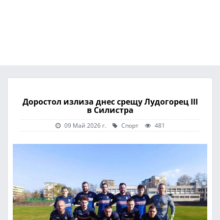
Доростол излиза днес срещу Лудогорец III
в Силистра
09 Май 2026 г.
Спорт
481