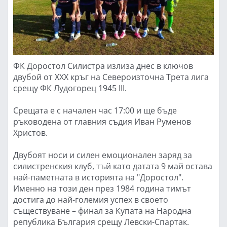
ФК Доростол Силистра излиза днес в ключов
двубой от XXX кръг на Североизточна Трета лига
срещу ФК Лудогорец 1945 III.
Срещата е с начален час 17:00 и ще бъде
ръководена от главния съдия Иван Руменов
Христов.
Двубоят носи и силен емоционален заряд за
силистренския клуб, тъй като датата 9 май остава
най-паметната в историята на "Доростол".
Именно на този ден през 1984 година тимът
достига до най-големия успех в своето
съществуване – финал за Купата на Народна
република България срещу Левски-Спартак.