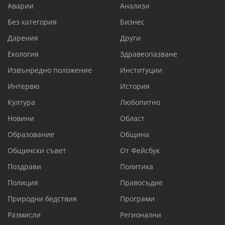
Аварии
Анализи
Без категория
Бизнес
Дарения
Други
Екология
Здравеопазване
Извънредно положение
Институции
Интервю
История
Култура
Любопитно
Новини
Област
Образование
Община
Общински съвет
От Фейсбук
Поздрави
Политика
Полиция
Правосъдие
Природни бедствия
Програми
Размисли
Регионални