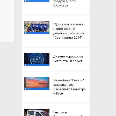
градуса днес в
Силистра
"Доростол" започва
новия сезон с
домакинство срещу
"Светкавица 2014"
Дневен хороскоп за
четвъртък 6 август
Изложбата "Реката"
свързва чрез
изкуството Силистра
и Русе
Без ток в