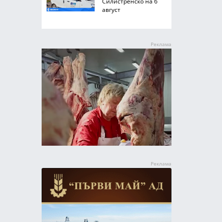
Силистренско на 6
август