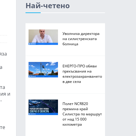
Най-четено
Уволниха директора
на силистренската
болница
яза
ЕНЕРГО-ПРО обяви
а
прекъсвания на
електрозахранването
в две села
та
ния и
-
Полет NCR820
премина край
Силистра по маршрут
от над 15 000
километра
те