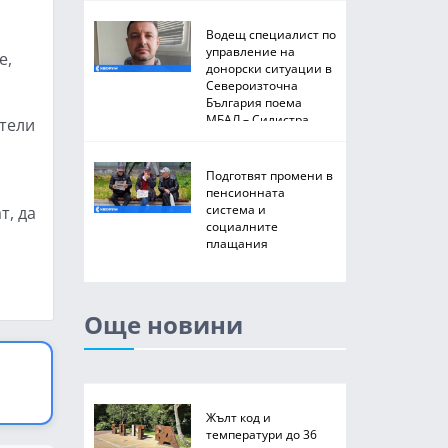
Водещ специалист по
управление на
е,
донорски ситуации в
Североизточна
България поема
МБАЛ – Силистра
ители
Подготвят промени в
пенсионната
система и
т, да
социалните
плащания
Още новини
Жълт код и
температури до 36