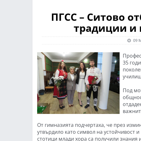
ПГСС – Ситово от
традиции и
09 М
Профес
35 год
поколе
училищ
Под мо
общнос
отдаде
важнит
От гимназията подчертаха, че през изми
утвърдило като символ на устойчивост и
стотици млади хора са получили знания и