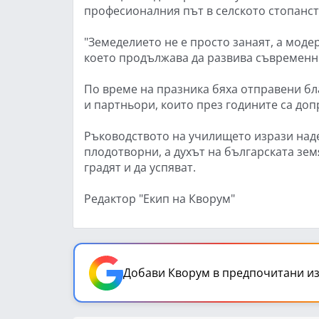
професионалния път в селското стопанст
"Земеделието не е просто занаят, а моде
което продължава да развива съвременн
По време на празника бяха отправени бл
и партньори, които през годините са доп
Ръководството на училището изрази над
плодотворни, а духът на българската зем
градят и да успяват.
Редактор "Екип на Кворум"
Добави Кворум в предпочитани из