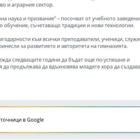
во и аграрния сектор.
рна наука и призвание" – посочват от учебното заведени
о обучение, съчетаващо традиции и нови технологии.
агодарности към всички преподаватели, ученици, служ
ринесли за развитието и авторитета на гимназията.
ежда следващите години да бъдат още по-успешни и
я да продължава да вдъхновява младите хора да създава
точници в Google