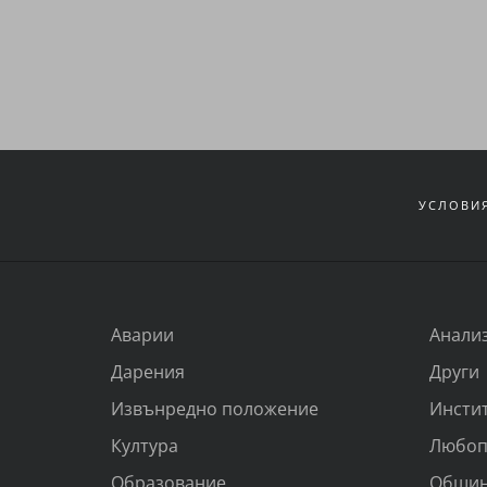
УСЛОВИЯ
Аварии
Анали
Дарения
Други
Извънредно положение
Инсти
Култура
Любоп
Образование
Общи