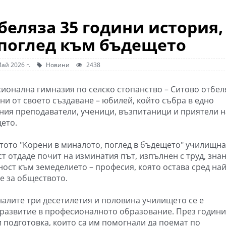
беляза 35 години история,
 поглед към бъдещето
ай 2026 г.
Новини
2438
ионална гимназия по селско стопанство – Ситово отбел
ини от своето създаване – юбилей, който събра в едно
ния преподаватели, ученици, възпитаници и приятели н
ето.
тото "Корени в миналото, поглед в бъдещето" училищна
т отдаде почит на изминатия път, изпълнен с труд, зна
ност към земеделието – професия, която остава сред най
е за обществото.
налите три десетилетия и половина училището се е
 развитие в професионалното образование. През години
 подготовка, които са им помогнали да поемат по