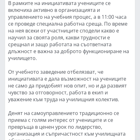
В рамките на инициативата учениците се
включиха активно в организацията и
управлението на учебния процес, а в 11:00 часа
се проведе специална работна среща. По време
на нея всеки от участниците сподели какво е
научил за своята роля, какви трудности е
срещнал и защо работата на съответната
длъжност е важна за доброто функциониране на
училището.
От учебното заведение отбелязват, че
инициативата е дала възможност на учениците
не само да придобият нов опит, но и да развият
чувство за отговорност, работа в екип и
уважение към труда на училищния колектив.
Денят на самоуправлението традиционно се
приема с голям интерес от учениците и се
превръща в ценен урок по лидерство,
организация и съпричастност към училищната