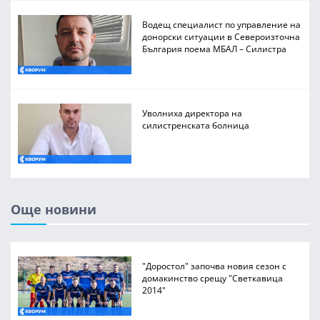
Водещ специалист по управление на
донорски ситуации в Североизточна
България поема МБАЛ – Силистра
Уволниха директора на
силистренската болница
Още новини
"Доростол" започва новия сезон с
домакинство срещу "Светкавица
2014"