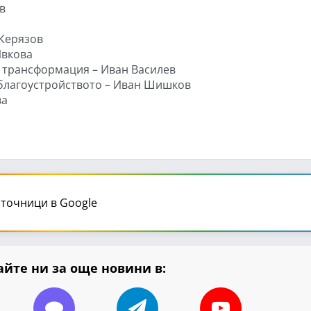
в
 Керязов
Ивкова
а трансформация – Иван Василев
 благоустройството – Иван Шишков
ва
точници в Google
йте ни за още новини в: