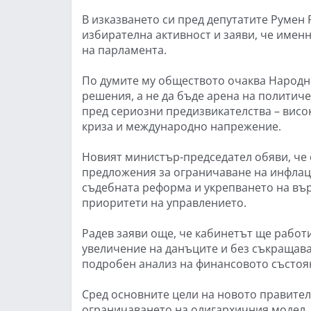
В изказването си пред депутатите Румен 
избирателна активност и заяви, че имен
на парламента.
По думите му обществото очаква Народно
решения, а не да бъде арена на политиче
пред сериозни предизвикателства – висо
криза и международно напрежение.
Новият министър-председател обяви, че
предложения за ограничаване на инфлаци
съдебната реформа и укрепването на вър
приоритети на управлението.
Радев заяви още, че кабинетът ще работ
увеличение на данъците и без съкращава
подробен анализ на финансовото състоя
Сред основните цели на новото правите
ограничаването на олигархичния модел,