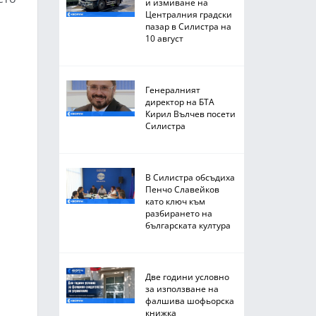
и измиване на
Централния градски
пазар в Силистра на
10 август
Генералният
директор на БТА
Кирил Вълчев посети
Силистра
В Силистра обсъдиха
Пенчо Славейков
като ключ към
разбирането на
българската култура
Две години условно
за използване на
фалшива шофьорска
книжка