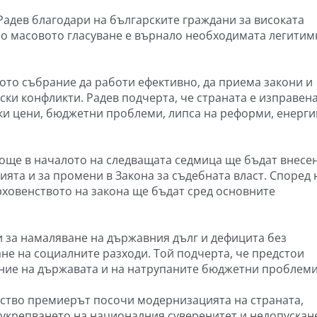
Радев благодари на българските граждани за високата
но масовото гласуване е върнало необходимата легитим
то събрание да работи ефективно, да приема закони и
ски конфликти. Радев подчерта, че страната е изправен
ки цени, бюджетни проблеми, липса на реформи, енерг
 още в началото на следващата седмица ще бъдат внесе
ята и за промени в Закона за съдебната власт. Според 
ховенството на закона ще бъдат сред основните
и за намаляване на държавния дълг и дефицита без
не на социалните разходи. Той подчерта, че предстои
ние на държавата и на натрупаните бюджетни проблеми
лство премиерът посочи модернизацията на страната,
 укрепването на националния суверенитет и недопускан