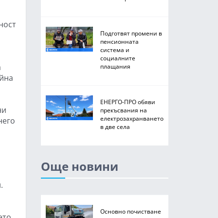
ност
Подготвят промени в
пенсионната
система и
социалните
а
плащания
ийна
ЕНЕРГО-ПРО обяви
ни
прекъсвания на
електрозахранването
него
в две села
Още новини
.
Основно почистване
ето