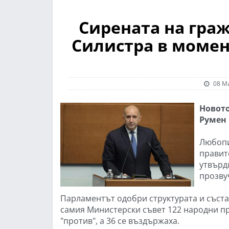
Сирената на гра
Силистра в момен
08 Ма
Новото
Румен 
Любопи
правит
утвърд
прозву
Парламентът одобри структурата и състав
самия Министерски съвет 122 народни пр
"против", а 36 се въздържаха.