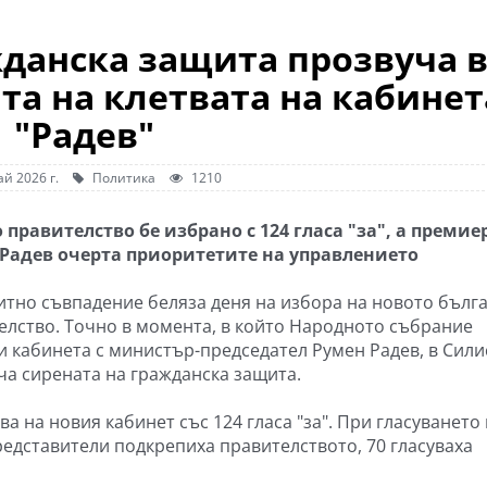
жданска защита прозвуча 
та на клетвата на кабинет
"Радев"
й 2026 г.
Политика
1210
 правителство бе избрано с 124 гласа "за", а премие
Радев очерта приоритетите на управлението
тно съвпадение беляза деня на избора на новото бълг
елство. Точно в момента, в който Народното събрание
и кабинета с министър-председател Румен Радев, в Сили
ча сирената на гражданска защита.
а на новия кабинет със 124 гласа "за". При гласуването
едставители подкрепиха правителството, 70 гласуваха