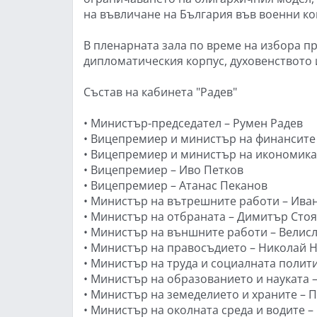
на въвличане на България във военни ко
В пленарната зала по време на избора п
дипломатическия корпус, духовенството 
Състав на кабинета "Радев"
• Министър-председател – Румен Радев
• Вицепремиер и министър на финансите
• Вицепремиер и министър на икономикат
• Вицепремиер – Иво Петков
• Вицепремиер – Атанас Пеканов
• Министър на вътрешните работи – Ива
• Министър на отбраната – Димитър Сто
• Министър на външните работи – Велис
• Министър на правосъдието – Николай 
• Министър на труда и социалната полит
• Министър на образованието и науката 
• Министър на земеделието и храните – 
• Министър на околната среда и водите 