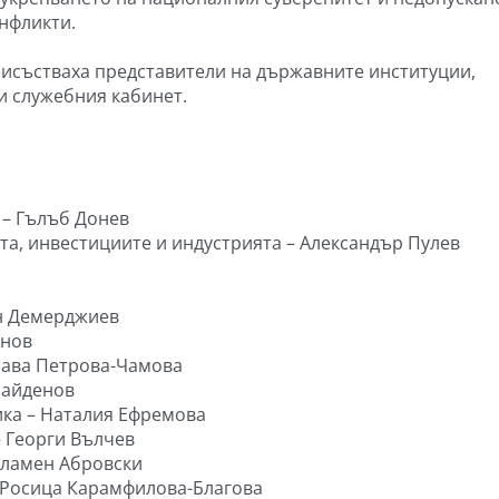
нфликти.
рисъстваха представители на държавните институции,
и служебния кабинет.
 – Гълъб Донев
а, инвестициите и индустрията – Александър Пулев
н Демерджиев
янов
лава Петрова-Чамова
Найденов
ика – Наталия Ефремова
– Георги Вълчев
Пламен Абровски
– Росица Карамфилова-Благова