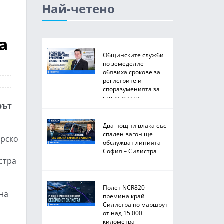
Най-четено
в
а
Общинските служби
по земеделие
обявиха срокове за
регистрите и
споразуменията за
стопанската
рът
2026/2027 година
Два нощни влака със
спален вагон ще
арско
обслужват линията
София – Силистра
стра
Полет NCR820
 на
премина край
Силистра по маршрут
от над 15 000
километра